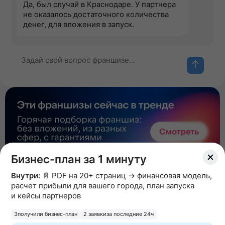
Да, был случай в Краснодаре. У партнера
не оказалось достаточного количества
денег, для вложения в запуск.
Бизнес-план за 1 минуту
Внутри:
📄 PDF на 20+ страниц → финансовая модель,
Как начать
расчет прибыли для вашего города, план запуска
и кейсы партнеров
Оставьте заявку на франшизу
3
получили бизнес-план
2 заявки
за последние 24ч
👉
Для этого нажмите на ссылку и заполните