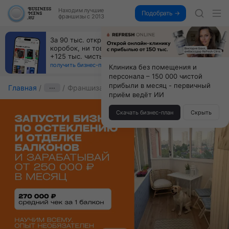
Находим
лучшие
Подобрать →
франшизы с 2013
Пока все учатся пользоваться ИИ, вы можете
зарабатывать на их обучении по 500 тыс. каждый
месяц
получить бизнес-план ↓
Клиника без помещения и
персонала – 150 000 чистой
прибыли в месяц - первичный
Главная
···
Франшиза БАЛКОНЫЧЧ
приём ведёт ИИ
Скачать бизнес-план
Скрыть