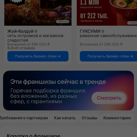
Жуй-Колдуй
ГУКСУМИ
сеть островков и магазинов
раменная самообслуживани
сладостей
Вложения от 590 000 ₽
Вложения от 390 000 ₽
5.0
6 отзывов
Получить бизнес-план
Получить бизнес-план
Требования к партнерам
Как начать
Отзывы
Комментарии
Коротко о франшизе