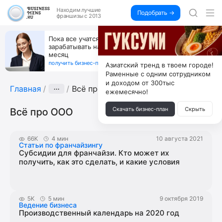
Находим
лучшие
Подобрать →
франшизы с 2013
Пока все учатся пользоваться ИИ, вы можете
зарабатывать на их обучении по 500 тыс. каждый
месяц
получить бизнес-план ↓
Азиатский тренд в твоем городе!
Раменные с одним сотрудником
и доходом от 300тыс
Главная
···
Всё про ООО
ежемесячно!
Скачать бизнес-план
Скрыть
Всё про ООО
66K
4 мин
10 августа 2021
Статьи по франчайзингу
Субсидии для франчайзи. Кто может их
получить, как это сделать, и какие условия
5K
5 мин
9 октября 2019
Ведение бизнеса
Производственный календарь на 2020 год