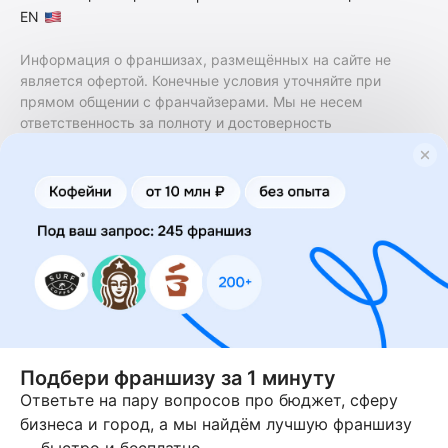
EN
Информация о франшизах, размещённых на сайте не
является офертой. Конечные условия уточняйте при
прямом общении с франчайзерами. Мы не несем
ответственность за полноту и достоверность
содержащейся в них информации. Сайт не принадлежит
финансовой организации и на нем не оказываются
финансовые услуги. Заключение договоров
коммерческой концессии (франчайзинга) осуществляется
правообладателями/их представителями. Бизнесменс.ру
не является посредником или представителем
правообладателя и не несет ответственность за условия
предоставления франшизы и действия лиц,
осуществленные на основании информации, имеющейся
на сайте или полученной через него. За достоверность
предоставленной информации несет ответственность
правообладатель.
Подбери франшизу за 1 минуту
Ответьте на пару вопросов про бюджет, сферу
© 2013-2026 Бизнесменс.ру. ИП Богомолов Ю. А. ИНН
бизнеса и город, а мы найдём лучшую франшизу
166109472099 ОГРН 1315169000030181.