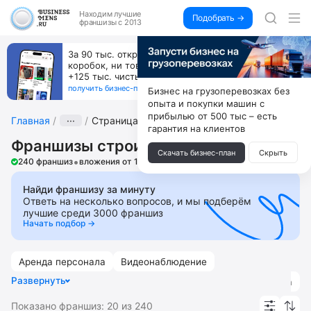
Находим
лучшие
Подобрать →
франшизы с 2013
За 90 тыс. открой магазин на Авито, дома ни
коробок, ни товара, ни склада, зато каждый месяц
+125 тыс. чистыми
получить бизнес-план ↓
Бизнес на грузоперевозках без
опыта и покупки машин с
прибылью от 500 тыс – есть
Главная
···
Страница 2
гарантия на клиентов
Франшизы строительства
Скачать бизнес-план
Скрыть
•
240 франшиз
вложения от 18 000 ₽
Найди франшизу за минуту
Ответь на несколько вопросов, и мы подберём
лучшие среди 3000 франшиз
Начать подбор →
Аренда персонала
Видеонаблюдение
Развернуть
Дизайн интерьеров
Инструменты
Магазины крепежа
Показано франшиз:
20
из
240