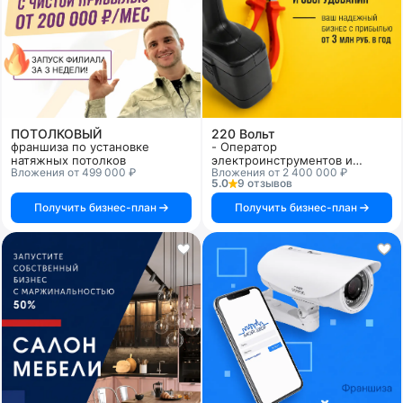
ПОТОЛКОВЫЙ
220 Вольт
франшиза по установке
- Оператор
натяжных потолков
электроинструментов и
Вложения от 499 000 ₽
Вложения от 2 400 000 ₽
оборудования
5.0
9 отзывов
Получить бизнес-план
Получить бизнес-план