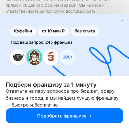
прямом общении с франчайзерами. Мы не несем
ответственность за полноту и достоверность
содержащейся в них информации. Сайт не принадлежит
финансовой организации и на нем не оказываются
финансовые услуги. Заключение договоров
коммерческой концессии (франчайзинга) осуществляется
правообладателями/их представителями. Бизнесменс.ру
не является посредником или представителем
правообладателя и не несет ответственность за условия
предоставления франшизы и действия лиц,
осуществленные на основании информации, имеющейся
на сайте или полученной через него. За достоверность
предоставленной информации несет ответственность
правообладатель.
Подбери франшизу за 1 минуту
Ответьте на пару вопросов про бюджет, сферу
© 2013-2026 Бизнесменс.ру. ИП Богомолов Ю. А. ИНН
бизнеса и город, а мы найдём лучшую франшизу
166109472099 ОГРН 1315169000030181.
— быстро и бесплатно
При использовании материалов гиперссылка на businessmens.ru
обязательна. 12+
Подобрать франшизу →