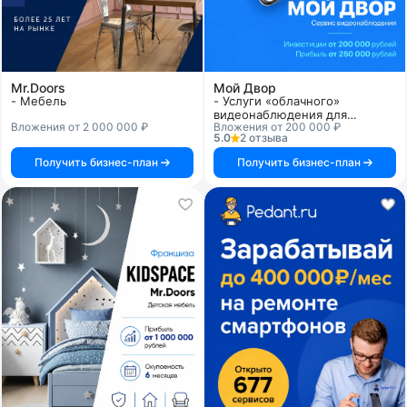
Mr.Doors
Мой Двор
- Мебель
- Услуги «облачного»
видеонаблюдения для
Вложения от 2 000 000 ₽
Вложения от 200 000 ₽
жителей многоквартирных
5.0
2 отзыва
домов
Получить бизнес-план
Получить бизнес-план