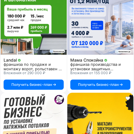
Landal
Мама Спокойна
франшиза по продаже и
франшиза производства и
монтажу ворот, рольставен и
установки защитных
Вложения от 290 000 ₽
Вложения от 155 000 ₽
автоматики
прозрачных решеток для
детской безопасности
Получить бизнес-план
Получить бизнес-план