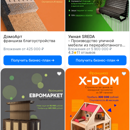
ДомоАрт
Умная SREDA
франшиза благоустройства
- Производство уличной
мебели из переработанного
Вложения от 425 000 ₽
Вложения от 5 900 000 ₽
пластика
4.3
11 отзывов
Получить бизнес-план
Получить бизнес-план