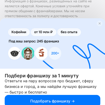
Информация о франшизах, размещённых на сайте не
является офертой. Конечные условия уточняйте при
прямом общении с франчайзерами. Мы не несем
ответственность за полноту и достоверность
содержащейся в них информации. Сайт не принадлежит
финансовой организации и на нем не оказываются
финансовые услуги. Заключение договоров
коммерческой концессии (франчайзинга) осуществляется
правообладателями/их представителями. Бизнесменс.ру
не является посредником или представителем
правообладателя и не несет ответственность за условия
предоставления франшизы и действия лиц,
осуществленные на основании информации, имеющейся
на сайте или полученной через него. За достоверность
предоставленной информации несет ответственность
правообладатель.
Подбери франшизу за 1 минуту
Ответьте на пару вопросов про бюджет, сферу
© 2013-2026 Бизнесменс.ру. ИП Богомолов Ю. А. ИНН
бизнеса и город, а мы найдём лучшую франшизу
166109472099 ОГРН 1315169000030181.
— быстро и бесплатно
При использовании материалов гиперссылка на businessmens.ru
обязательна. 12+
Подобрать франшизу →