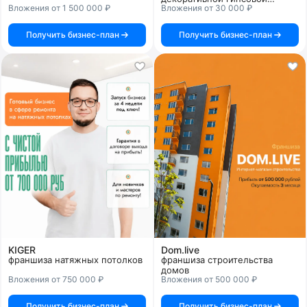
Вложения от 1 500 000 ₽
Вложения от 30 000 ₽
плитки
Получить бизнес-план
Получить бизнес-план
KIGER
Dom.live
франшиза натяжных потолков
франшиза строительства
домов
Вложения от 750 000 ₽
Вложения от 500 000 ₽
Получить бизнес-план
Получить бизнес-план