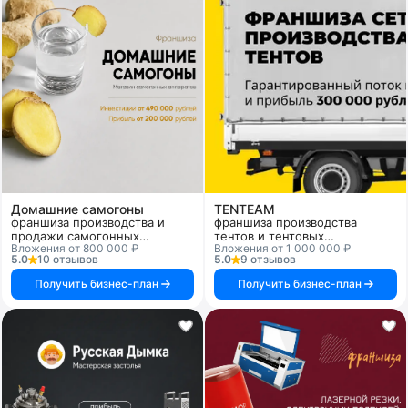
Домашние самогоны
TENTEAM
франшиза производства и
франшиза производства
продажи самогонных
тентов и тентовых
Вложения от 800 000 ₽
Вложения от 1 000 000 ₽
аппаратов, пивоварен,
конструкций
5.0
10 отзывов
5.0
9 отзывов
аксессуаров
Получить бизнес-план
Получить бизнес-план