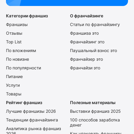
Категории франшиз
О франчайзинге
Франшизы
Статьи по франчайзингу
Отзывы
Франшиза это
Top List
Франчайзинг это
По вложениям
Паушальный взнос это
По новизне
Франчайзер это
По популярности
Франчайзи это
Питание
Услуги
Товары
Рейтинг франшиз
Полезные материалы
Лучшие франшизы 2026
Выставки франшиз 2025
Тенденции франчайзинга
100 способов заработка
денег
Аналитика рынка франшиз
2026
Как упаковать франшизу