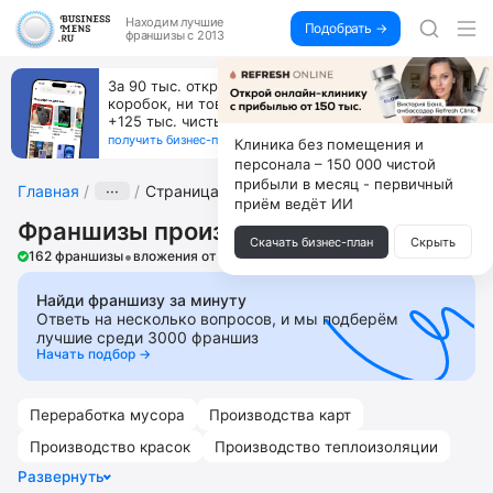
Находим
лучшие
Подобрать →
франшизы с 2013
За 90 тыс. открой магазин на Авито, дома ни
коробок, ни товара, ни склада, зато каждый месяц
+125 тыс. чистыми
получить бизнес-план ↓
Клиника без помещения и
персонала – 150 000 чистой
прибыли в месяц - первичный
Главная
···
Страница 2
приём ведёт ИИ
Франшизы производства
Скачать бизнес-план
Скрыть
•
162 франшизы
вложения от 10 000 ₽
Найди франшизу за минуту
Ответь на несколько вопросов, и мы подберём
лучшие среди 3000 франшиз
Начать подбор →
Переработка мусора
Производства карт
Производство красок
Производство теплоизоляции
Развернуть
Столярные мастерские