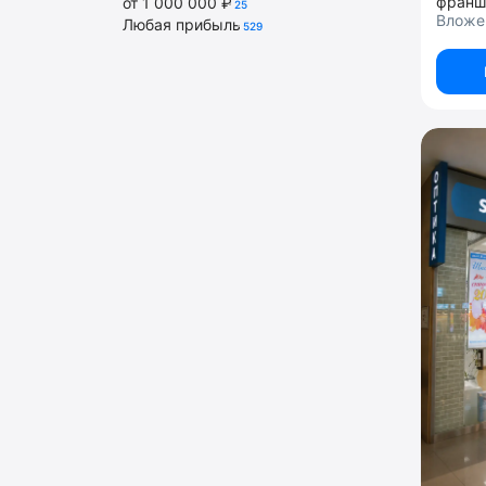
франш
от 1 000 000 ₽
25
Вложен
Любая прибыль
529