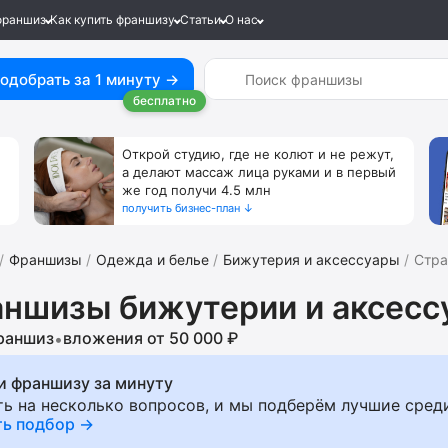
франшиз
Как купить франшизу
Статьи
О нас
одобрать за 1 минуту →
бесплатно
Открой студию, где не колют и не режут,
а делают массаж лица руками и в первый
же год получи 4.5 млн
получить бизнес-план ↓
Франшизы
Одежда и белье
Бижутерия и аксессуары
Стра
ншизы бижутерии и аксесс
раншиз
вложения от 50 000 ₽
•
и франшизу за минуту
ть на несколько вопросов, и мы подберём лучшие сред
ть подбор →