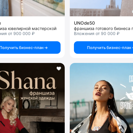
я
UNOde50
иза ювелирной мастерской
ния от 900 000 ₽
Вложения от 90 000 ₽
Получить бизнес-план
Получить бизнес-план