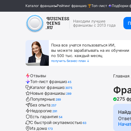
Каталог франшиз
Рейтинг франшиз
Топ-лист
Подборки 
Находим лучшие
П
франшизы с 2013 года
Пока все учатся пользоваться ИИ,
вы можете зарабатывать на их обучении
по 500 тыс. каждый месяц
получить бизнес-план ↓
Отзывы
Главная
Топ-лист франшиз
45
Фра
Каталог франшиз
3075
Новые франшизы
289
275 ф
Популярные
289
Без опыта
257
Недорогие
Найд
291
Есть гарантия
54
Отве
С быстрой окупаемостью
63
Нача
Из дома
173