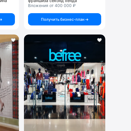
зина
франшиза секонд хенда
Вложения от 400 000 ₽
Получить бизнес-план