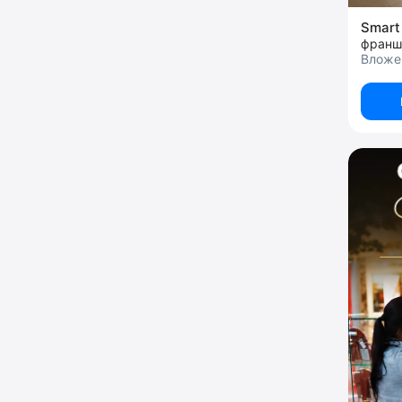
Smart
франш
Вложе