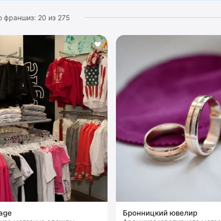
о франшиз:
20
из
275
age
Бронницкий ювелир