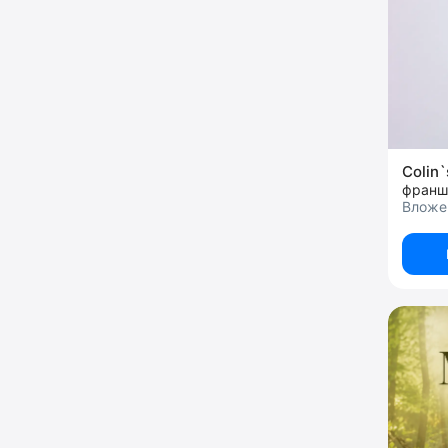
Colin`
франш
Вложен