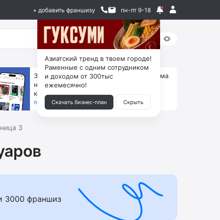
+ добавить франшизу
пн-пт 9-18
Азиатский тренд в твоем городе!
Раменные с одним сотрудником
За 90 тыс. открой магазин на Авито, дома
и доходом от 300тыс
ни коробок, ни товара, ни склада, зато
ежемесячно!
каждый месяц +125 тыс. чистыми
получить бизнес-план ↓
Скачать бизнес-план
Скрыть
ница 3
уаров
и 3000 франшиз