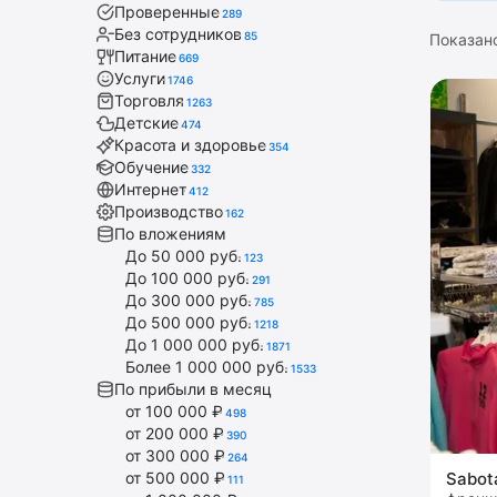
Проверенные
289
Без сотрудников
85
Показан
Питание
669
Услуги
1746
Торговля
1263
Детские
474
Красота и здоровье
354
Обучение
332
Интернет
412
Производство
162
По вложениям
До 50 000 руб.
123
До 100 000 руб.
291
До 300 000 руб.
785
До 500 000 руб.
1218
До 1 000 000 руб.
1871
Более 1 000 000 руб.
1533
По прибыли в месяц
от 100 000 ₽
498
от 200 000 ₽
390
от 300 000 ₽
264
от 500 000 ₽
Sabot
111