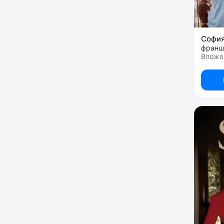
Софи
франш
Вложе