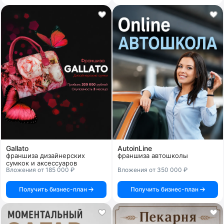
Gallato
AutoinLine
франшиза дизайнерских
франшиза автошколы
сумкок и аксессуаров
Вложения от 185 000 ₽
Вложения от 350 000 ₽
Получить бизнес-план
Получить бизнес-план