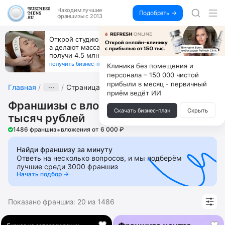
Находим
лучшие
Подобрать →
франшизы с 2013
Открой студию, где не колют и не режут,
а делают массаж лица руками и в первый же год
получи 4.5 млн
получить бизнес-план ↓
Клиника без помещения и
персонала – 150 000 чистой
прибыли в месяц - первичный
Главная
···
Страница 45
приём ведёт ИИ
Франшизы с вложениями до 700
Скачать бизнес-план
Скрыть
тысяч рублей
•
1486 франшиз
вложения от 6 000 ₽
Найди франшизу за минуту
Ответь на несколько вопросов, и мы подберём
лучшие среди 3000 франшиз
Начать подбор →
Показано франшиз:
20
из
1486