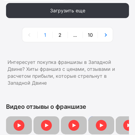
Загрузить еще
1
2
...
10
Интересует покупка франшизы в Западной
Двине? Хиты франшиз с ценами, отзывами и
расчетом прибыли, которые стрельнут в
Западной Двине
Видео отзывы о франшизе
Видеоотзыв от Анны
Видеоотзыв
Видеоо
Отзыв о франшизе
Видеоотзыв