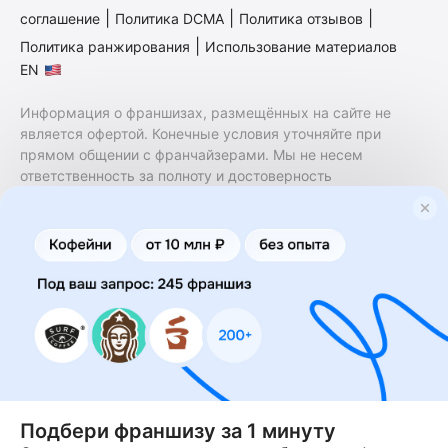
|
|
|
соглашение
Политика DCMA
Политика отзывов
|
Политика ранжирования
Использование материалов
EN
Информация о франшизах, размещённых на сайте не
является офертой. Конечные условия уточняйте при
прямом общении с франчайзерами. Мы не несем
ответственность за полноту и достоверность
содержащейся в них информации. Сайт не принадлежит
финансовой организации и на нем не оказываются
финансовые услуги. Заключение договоров
коммерческой концессии (франчайзинга) осуществляется
правообладателями/их представителями. Бизнесменс.ру
не является посредником или представителем
правообладателя и не несет ответственность за условия
предоставления франшизы и действия лиц,
осуществленные на основании информации, имеющейся
на сайте или полученной через него. За достоверность
предоставленной информации несет ответственность
правообладатель.
Подбери франшизу за 1 минуту