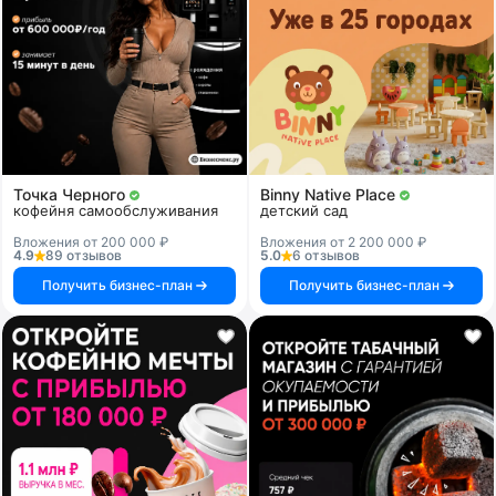
Точка Черного
Binny Native Place
кофейня самообслуживания
детский сад
Вложения от 200 000 ₽
Вложения от 2 200 000 ₽
4.9
89 отзывов
5.0
6 отзывов
Получить бизнес-план
Получить бизнес-план