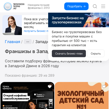
Находим
лучшие
Подобрать →
франшизы с 2013
Пока все учатся пользоваться ИИ, вы можете
зарабатывать на их обучении по 500 тыс. каждый
месяц
получить бизнес-план ↓
Бизнес на грузоперевозках без
опыта и покупки машин с
прибылью от 500 тыс – есть
Главная
···
Западная Двина
гарантия на клиентов
Франшизы в Западной Двине
Скачать бизнес-план
Скрыть
Составили подборку франшиз, которые можно купить
в Западной Двине в 2026 году
Показано франшиз:
29
из
289