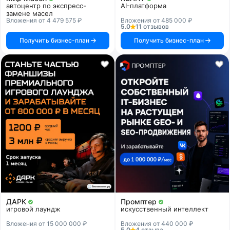
автоцентр по экспресс-
AI-платформа
замене масел
Вложения от 4 479 575 ₽
Вложения от 485 000 ₽
5.0
11 отзывов
Получить бизнес-план
Получить бизнес-план
ДАРК
Промптер
игровой лаундж
искусственный интеллект
Вложения от 15 000 000 ₽
Вложения от 440 000 ₽
5.0
4 отзыва