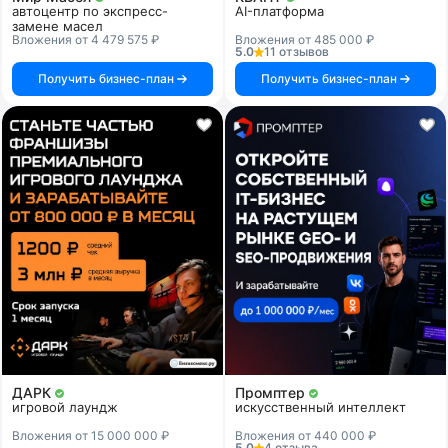
автоцентр по экспресс-
AI-платформа
замене масел
Вложения от 4 479 575 ₽
Вложения от 485 000 ₽
5.0
11 отзывов
Получить бизнес-план
Получить бизнес-план
ДАРК
Промптер
игровой лаундж
искусственный интеллект
Вложения от 15 000 000 ₽
Вложения от 440 000 ₽
5.0
4 отзыва