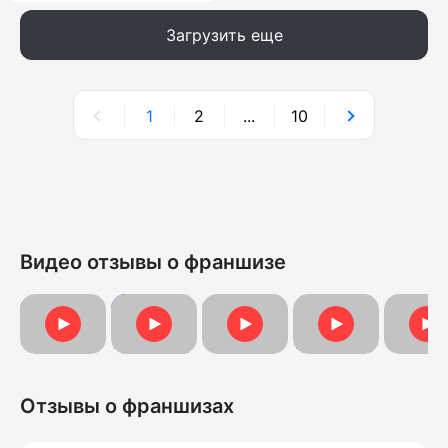
Загрузить еще
1
2
...
10
Видео отзывы о франшизе
Видеоотзыв от Анны
Видеоотзыв от Марии
Видеоо
Видеоотзыв
Отзыв о франшизе
Отзывы о франшизах