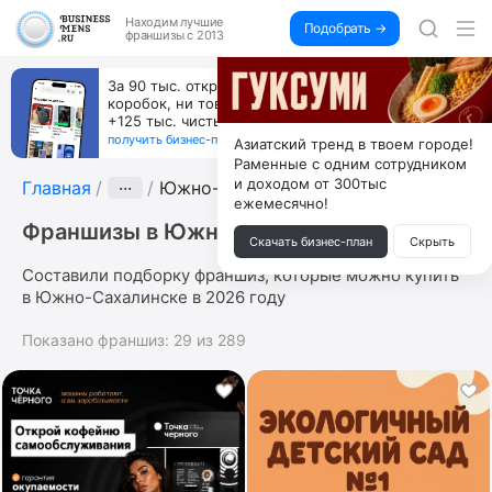
Находим
лучшие
Подобрать →
франшизы с 2013
За 90 тыс. открой магазин на Авито, дома ни
коробок, ни товара, ни склада, зато каждый месяц
+125 тыс. чистыми
получить бизнес-план ↓
Азиатский тренд в твоем городе!
Раменные с одним сотрудником
и доходом от 300тыс
Главная
···
Южно-Сахалинск
ежемесячно!
Франшизы в Южно-Сахалинске
Скачать бизнес-план
Скрыть
Составили подборку франшиз, которые можно купить
в Южно-Сахалинске в 2026 году
Показано франшиз:
29
из
289