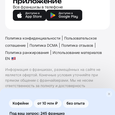
приложение
Все франшизы в телефоне
|
Политика конфиденциальности
Пользовательское
|
|
|
соглашение
Политика DCMA
Политика отзывов
|
Политика ранжирования
Использование материалов
EN
Информация о франшизах, размещённых на сайте не
является офертой. Конечные условия уточняйте при
прямом общении с франчайзерами. Мы не несем
ответственность за полноту и достоверность
содержащейся в них информации. Сайт не принадлежит
финансовой организации и на нем не оказываются
финансовые услуги. Заключение договоров
коммерческой концессии (франчайзинга) осуществляется
правообладателями/их представителями. Бизнесменс.ру