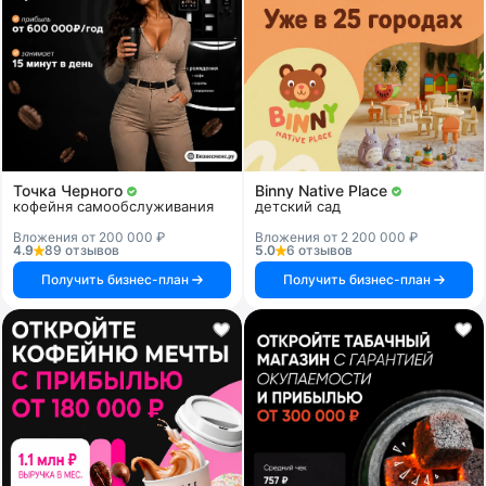
Точка Черного
Binny Native Place
кофейня самообслуживания
детский сад
Вложения от 200 000 ₽
Вложения от 2 200 000 ₽
4.9
89 отзывов
5.0
6 отзывов
Получить бизнес-план
Получить бизнес-план