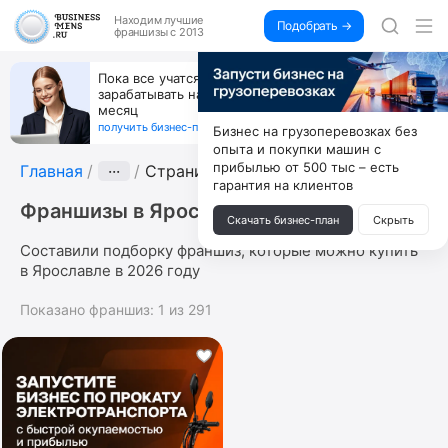
Находим
лучшие
Подобрать →
франшизы с 2013
Пока все учатся пользоваться ИИ, вы можете
зарабатывать на их обучении по 500 тыс. каждый
месяц
получить бизнес-план ↓
Бизнес на грузоперевозках без
опыта и покупки машин с
прибылью от 500 тыс – есть
Главная
···
Страница 11
гарантия на клиентов
Франшизы в Ярославле
Скачать бизнес-план
Скрыть
Составили подборку франшиз, которые можно купить
в Ярославле в 2026 году
Показано франшиз:
1
из
291