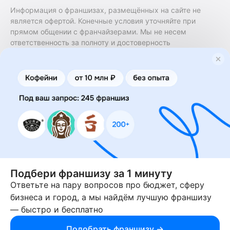
Информация о франшизах, размещённых на сайте не
является офертой. Конечные условия уточняйте при
прямом общении с франчайзерами. Мы не несем
ответственность за полноту и достоверность
содержащейся в них информации. Сайт не принадлежит
финансовой организации и на нем не оказываются
финансовые услуги. Заключение договоров
коммерческой концессии (франчайзинга) осуществляется
правообладателями/их представителями. Бизнесменс.ру
не является посредником или представителем
правообладателя и не несет ответственность за условия
предоставления франшизы и действия лиц,
осуществленные на основании информации, имеющейся
на сайте или полученной через него. За достоверность
предоставленной информации несет ответственность
правообладатель.
Подбери франшизу за 1 минуту
Ответьте на пару вопросов про бюджет, сферу
© 2013-2026 Бизнесменс.ру. ИП Богомолов Ю. А. ИНН
бизнеса и город, а мы найдём лучшую франшизу
166109472099 ОГРН 1315169000030181.
— быстро и бесплатно
При использовании материалов гиперссылка на businessmens.ru
обязательна. 12+
Подобрать франшизу →