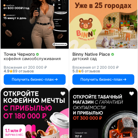
Точка Черного
Binny Native Place
кофейня самообслуживания
детский сад
Вложения от 200 000 ₽
Вложения от 2 200 000 ₽
4.9
89 отзывов
5.0
6 отзывов
Получить бизнес-план
Получить бизнес-план