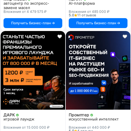
автоцентр по экспресс-
AI-платформа
замене масел
Вложения от 4 479 575 ₽
Вложения от 485 000 ₽
5.0
11 отзывов
Получить бизнес-план
Получить бизнес-план
ДАРК
Промптер
игровой лаундж
искусственный интеллект
Вложения от 15 000 000 ₽
Вложения от 440 000 ₽
5.0
4 отзыва