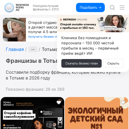
Находим
лучшие
Подобрать →
франшизы с 2013
Открой студию, где не колют и не режут,
а делают массаж лица руками и в первый же год
получи 4.5 млн
получить бизнес-план ↓
Клиника без помещения и
персонала – 150 000 чистой
прибыли в месяц - первичный
Главная
···
Тотьма
приём ведёт ИИ
Франшизы в Тотьме
Скачать бизнес-план
Скрыть
Составили подборку франшиз, которые можно купить
в Тотьме в 2026 году
Показано франшиз:
29
из
289