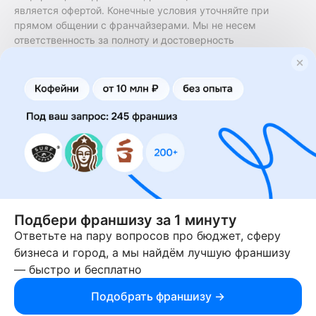
является офертой. Конечные условия уточняйте при
прямом общении с франчайзерами. Мы не несем
ответственность за полноту и достоверность
содержащейся в них информации. Сайт не принадлежит
финансовой организации и на нем не оказываются
финансовые услуги. Заключение договоров
коммерческой концессии (франчайзинга) осуществляется
правообладателями/их представителями. Бизнесменс.ру
не является посредником или представителем
правообладателя и не несет ответственность за условия
предоставления франшизы и действия лиц,
осуществленные на основании информации, имеющейся
на сайте или полученной через него. За достоверность
предоставленной информации несет ответственность
правообладатель.
Подбери франшизу за 1 минуту
Ответьте на пару вопросов про бюджет, сферу
© 2013-2026 Бизнесменс.ру. ИП Богомолов Ю. А. ИНН
бизнеса и город, а мы найдём лучшую франшизу
166109472099 ОГРН 1315169000030181.
— быстро и бесплатно
При использовании материалов гиперссылка на businessmens.ru
обязательна. 12+
Подобрать франшизу →