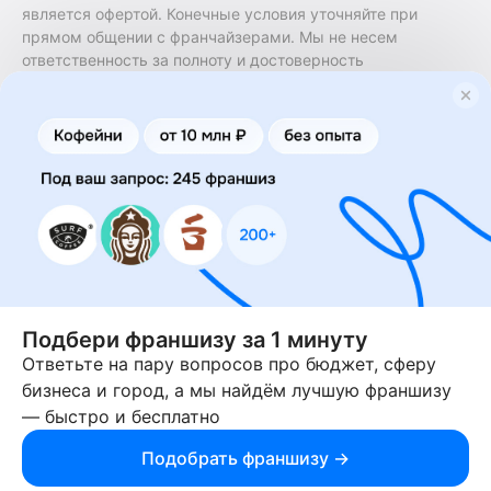
является офертой. Конечные условия уточняйте при
прямом общении с франчайзерами. Мы не несем
ответственность за полноту и достоверность
содержащейся в них информации. Сайт не принадлежит
финансовой организации и на нем не оказываются
финансовые услуги. Заключение договоров
коммерческой концессии (франчайзинга) осуществляется
правообладателями/их представителями. Бизнесменс.ру
не является посредником или представителем
правообладателя и не несет ответственность за условия
предоставления франшизы и действия лиц,
осуществленные на основании информации, имеющейся
на сайте или полученной через него. За достоверность
предоставленной информации несет ответственность
правообладатель.
Подбери франшизу за 1 минуту
Ответьте на пару вопросов про бюджет, сферу
© 2013-2026 Бизнесменс.ру. ИП Богомолов Ю. А. ИНН
бизнеса и город, а мы найдём лучшую франшизу
166109472099 ОГРН 1315169000030181.
— быстро и бесплатно
При использовании материалов гиперссылка на businessmens.ru
обязательна. 12+
Подобрать франшизу →