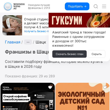
Находим
лучшие
Подобрать →
франшизы с 2013
За 90 тыс. открой магазин на Авито, дома ни
коробок, ни товара, ни склада, зато каждый месяц
+125 тыс. чистыми
получить бизнес-план ↓
Азиатский тренд в твоем городе!
Раменные с одним сотрудником
и доходом от 300тыс
Главная
···
Шацк
ежемесячно!
Франшизы в Шацке
Скачать бизнес-план
Скрыть
Составили подборку франшиз, которые можно купить
в Шацке в 2026 году
Показано франшиз:
29
из
289