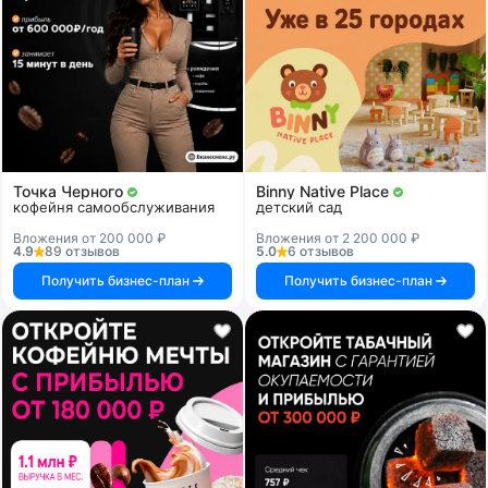
Точка Черного
Binny Native Place
кофейня самообслуживания
детский сад
Вложения от 200 000 ₽
Вложения от 2 200 000 ₽
4.9
89 отзывов
5.0
6 отзывов
Получить бизнес-план
Получить бизнес-план