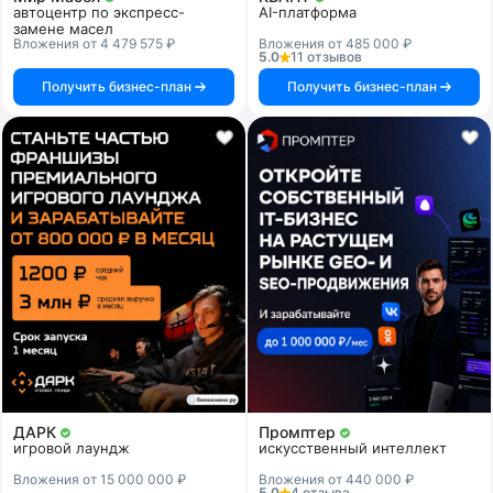
автоцентр по экспресс-
AI-платформа
замене масел
Вложения от 4 479 575 ₽
Вложения от 485 000 ₽
5.0
11 отзывов
Получить бизнес-план
Получить бизнес-план
ДАРК
Промптер
игровой лаундж
искусственный интеллект
Вложения от 15 000 000 ₽
Вложения от 440 000 ₽
5.0
4 отзыва