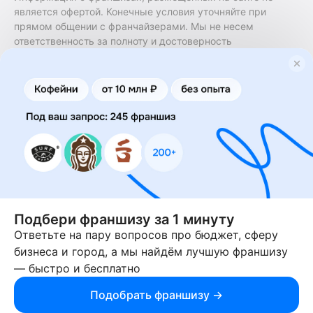
является офертой. Конечные условия уточняйте при
прямом общении с франчайзерами. Мы не несем
ответственность за полноту и достоверность
содержащейся в них информации. Сайт не принадлежит
финансовой организации и на нем не оказываются
финансовые услуги. Заключение договоров
коммерческой концессии (франчайзинга) осуществляется
правообладателями/их представителями. Бизнесменс.ру
не является посредником или представителем
правообладателя и не несет ответственность за условия
предоставления франшизы и действия лиц,
осуществленные на основании информации, имеющейся
на сайте или полученной через него. За достоверность
предоставленной информации несет ответственность
правообладатель.
Подбери франшизу за 1 минуту
Ответьте на пару вопросов про бюджет, сферу
© 2013-2026 Бизнесменс.ру. ИП Богомолов Ю. А. ИНН
бизнеса и город, а мы найдём лучшую франшизу
166109472099 ОГРН 1315169000030181.
— быстро и бесплатно
При использовании материалов гиперссылка на businessmens.ru
обязательна. 12+
Подобрать франшизу →