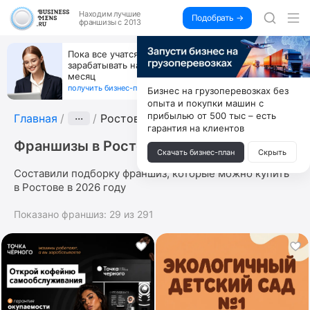
Находим
лучшие
Подобрать →
франшизы с 2013
Пока все учатся пользоваться ИИ, вы можете
зарабатывать на их обучении по 500 тыс. каждый
месяц
получить бизнес-план ↓
Бизнес на грузоперевозках без
опыта и покупки машин с
прибылью от 500 тыс – есть
Главная
···
Ростов
гарантия на клиентов
Франшизы в Ростове
Скачать бизнес-план
Скрыть
Составили подборку франшиз, которые можно купить
в Ростове в 2026 году
Показано франшиз:
29
из
291