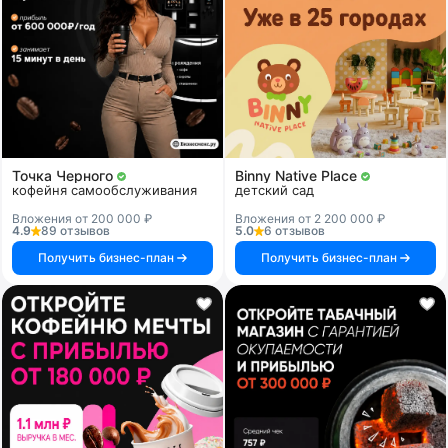
Точка Черного
Binny Native Place
кофейня самообслуживания
детский сад
Вложения от 200 000 ₽
Вложения от 2 200 000 ₽
4.9
89 отзывов
5.0
6 отзывов
Получить бизнес-план
Получить бизнес-план