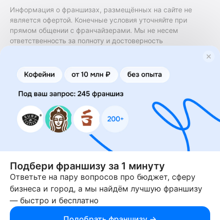
Информация о франшизах, размещённых на сайте не
является офертой. Конечные условия уточняйте при
прямом общении с франчайзерами. Мы не несем
ответственность за полноту и достоверность
содержащейся в них информации. Сайт не принадлежит
финансовой организации и на нем не оказываются
финансовые услуги. Заключение договоров
коммерческой концессии (франчайзинга) осуществляется
правообладателями/их представителями. Бизнесменс.ру
не является посредником или представителем
правообладателя и не несет ответственность за условия
предоставления франшизы и действия лиц,
осуществленные на основании информации, имеющейся
на сайте или полученной через него. За достоверность
предоставленной информации несет ответственность
правообладатель.
Подбери франшизу за 1 минуту
Ответьте на пару вопросов про бюджет, сферу
© 2013-2026 Бизнесменс.ру. ИП Богомолов Ю. А. ИНН
бизнеса и город, а мы найдём лучшую франшизу
166109472099 ОГРН 1315169000030181.
— быстро и бесплатно
При использовании материалов гиперссылка на businessmens.ru
обязательна. 12+
Подобрать франшизу →