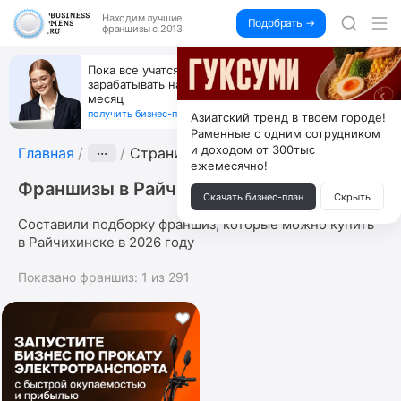
Находим
лучшие
Подобрать →
франшизы с 2013
Пока все учатся пользоваться ИИ, вы можете
зарабатывать на их обучении по 500 тыс. каждый
месяц
получить бизнес-план ↓
Азиатский тренд в твоем городе!
Раменные с одним сотрудником
и доходом от 300тыс
Главная
···
Страница 11
ежемесячно!
Франшизы в Райчихинске
Скачать бизнес-план
Скрыть
Составили подборку франшиз, которые можно купить
в Райчихинске в 2026 году
Показано франшиз:
1
из
291