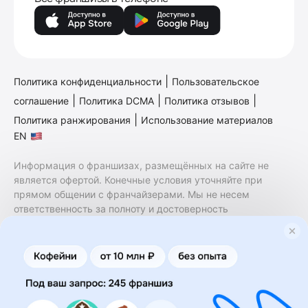
|
Политика конфиденциальности
Пользовательское
|
|
|
соглашение
Политика DCMA
Политика отзывов
|
Политика ранжирования
Использование материалов
EN
Информация о франшизах, размещённых на сайте не
является офертой. Конечные условия уточняйте при
прямом общении с франчайзерами. Мы не несем
ответственность за полноту и достоверность
содержащейся в них информации. Сайт не принадлежит
финансовой организации и на нем не оказываются
финансовые услуги. Заключение договоров
коммерческой концессии (франчайзинга) осуществляется
правообладателями/их представителями. Бизнесменс.ру
не является посредником или представителем