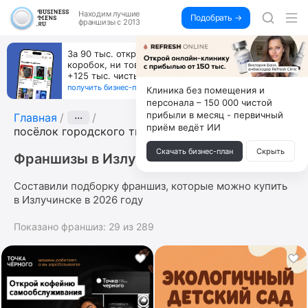
Находим
лучшие
Подобрать →
франшизы с 2013
За 90 тыс. открой магазин на Авито, дома ни
коробок, ни товара, ни склада, зато каждый месяц
+125 тыс. чистыми
получить бизнес-план ↓
Клиника без помещения и
персонала – 150 000 чистой
прибыли в месяц - первичный
Главная
···
приём ведёт ИИ
посёлок городского типа Излучинск
Скачать бизнес-план
Скрыть
Франшизы в Излучинске
Составили подборку франшиз, которые можно купить
в Излучинске в 2026 году
Показано франшиз:
29
из
289