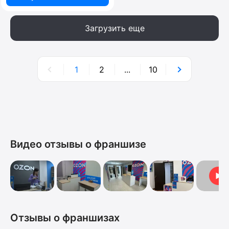
Загрузить еще
1
2
...
10
Видео отзывы о франшизе
Видеоо
Отзывы о франшизах