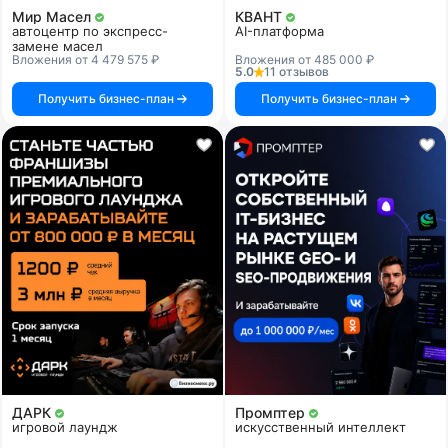
Мир Масел
КВАНТ
автоцентр по экспресс-
AI-платформа
замене масел
Вложения от 4 479 575 ₽
Вложения от 485 000 ₽
5.0
11 отзывов
Получить бизнес-план
Получить бизнес-план
ДАРК
Промптер
игровой лаундж
искусственный интеллект