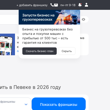
+ добавить франшизу
пн-пт 9-18
Бизнес на грузоперевозках без
опыта и покупки машин с
За 90 тыс. открой магазин на Авито, дома
прибылью от 500 тыс – есть
ни коробок, ни товара, ни склада, зато
гарантия на клиентов
каждый месяц +125 тыс. чистыми
получить бизнес-план ↓
Скачать бизнес-план
Скрыть
ть в Певеке в 2026 году
 франшизы
Показать франшизы