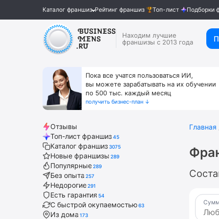
Каталог франшиз
Рейтинг франшиз
Топ-лист
Подборки 
Находим лучшие
П
франшизы с 2013 года
Пока все учатся пользоваться ИИ,
вы можете зарабатывать на их обучении
по 500 тыс. каждый месяц
получить бизнес-план ↓
Отзывы
Главная
Топ-лист франшиз
45
Каталог франшиз
3075
Фра
Новые франшизы
289
Популярные
289
Соста
Без опыта
257
Недорогие
291
Есть гарантия
54
Сумм
С быстрой окупаемостью
63
Из дома
173