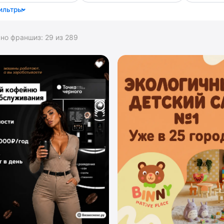
ильтры
ано франшиз:
29
из
289