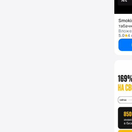
Smoki
табач
Вложе
5.0
4 