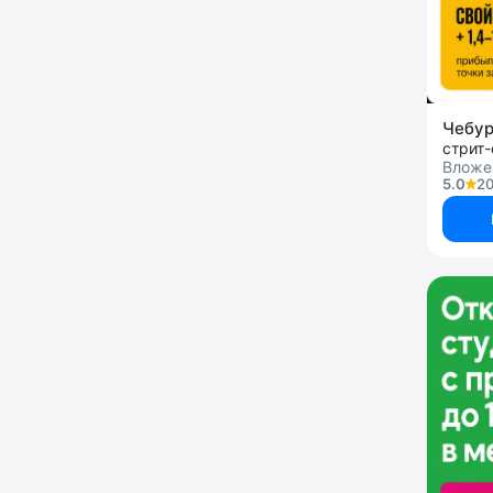
Чебу
стрит
Вложе
5.0
20