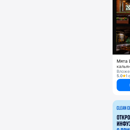
Мята 
калья
Вложен
5.0
1 