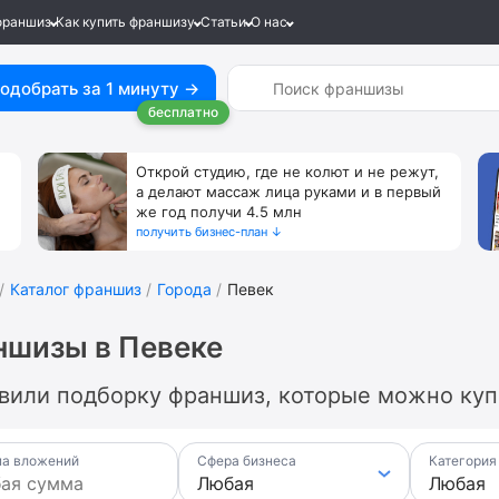
франшиз
Как купить франшизу
Статьи
О нас
одобрать за 1 минуту →
бесплатно
Открой студию, где не колют и не режут,
а делают массаж лица руками и в первый
же год получи 4.5 млн
получить бизнес-план ↓
Каталог франшиз
Города
Певек
ншизы в Певеке
вили подборку франшиз, которые можно купи
а вложений
Сфера бизнеса
Категория