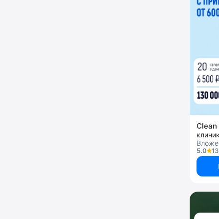
Clean 
клини
Вложен
5.0
13