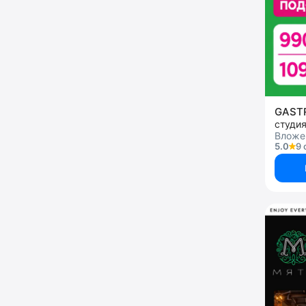
GAS
студи
Вложен
5.0
9 