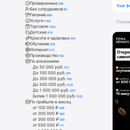
Проверенные
289
Еще ф
Без сотрудников
85
Питание
669
Услуги
1746
Показ
Торговля
1263
Детские
474
Красота и здоровье
354
Обучение
332
Интернет
412
Производство
162
По вложениям
До 50 000 руб.
123
До 100 000 руб.
291
До 300 000 руб.
785
До 500 000 руб.
1218
До 1 000 000 руб.
1871
Более 1 000 000 руб.
1533
По прибыли в месяц
от 100 000 ₽
498
от 200 000 ₽
390
от 300 000 ₽
265
от 500 000 ₽
111