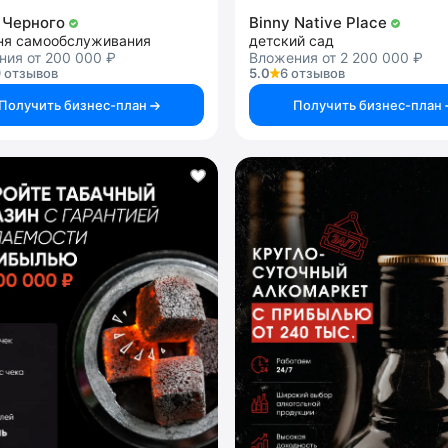
 Черного
Binny Native Place
ня самообслуживания
детский сад
ния от 200 000 ₽
Вложения от 2 200 000 ₽
 отзывов
5.0
6 отзывов
Получить бизнес-план
Получить бизнес-план