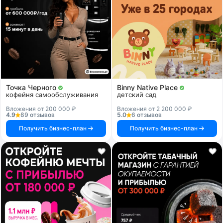
Точка Черного
Binny Native Place
кофейня самообслуживания
детский сад
Вложения от 200 000 ₽
Вложения от 2 200 000 ₽
4.9
89 отзывов
5.0
6 отзывов
Получить бизнес-план
Получить бизнес-план