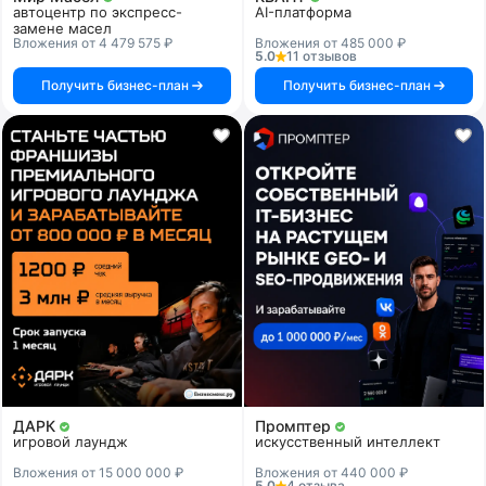
автоцентр по экспресс-
AI-платформа
замене масел
Вложения от 4 479 575 ₽
Вложения от 485 000 ₽
5.0
11 отзывов
Получить бизнес-план
Получить бизнес-план
ДАРК
Промптер
игровой лаундж
искусственный интеллект
Вложения от 15 000 000 ₽
Вложения от 440 000 ₽
5.0
4 отзыва