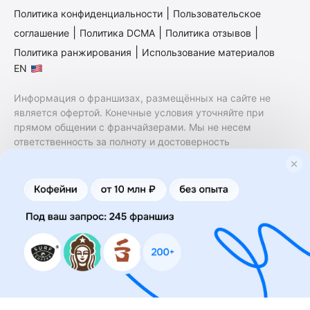
|
Политика конфиденциальности
Пользовательское
|
|
|
соглашение
Политика DCMA
Политика отзывов
|
Политика ранжирования
Использование материалов
EN
Информация о франшизах, размещённых на сайте не
является офертой. Конечные условия уточняйте при
прямом общении с франчайзерами. Мы не несем
ответственность за полноту и достоверность
содержащейся в них информации. Сайт не принадлежит
финансовой организации и на нем не оказываются
финансовые услуги. Заключение договоров
коммерческой концессии (франчайзинга) осуществляется
правообладателями/их представителями. Бизнесменс.ру
не является посредником или представителем
правообладателя и не несет ответственность за условия
предоставления франшизы и действия лиц,
осуществленные на основании информации, имеющейся
на сайте или полученной через него. За достоверность
предоставленной информации несет ответственность