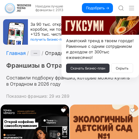
Находим
лучшие
Подобрать →
франшизы с 2013
За 90 тыс. открой магазин на Авито, дома ни
коробок, ни товара, ни склада, зато каждый месяц
+125 тыс. чистыми
получить бизнес-план ↓
Азиатский тренд в твоем городе!
Раменные с одним сотрудником
и доходом от 300тыс
Главная
···
Отрадное
ежемесячно!
Франшизы в Отрадном
Скачать бизнес-план
Скрыть
Составили подборку франшиз, которые можно купить
в Отрадном в 2026 году
Показано франшиз:
29
из
289