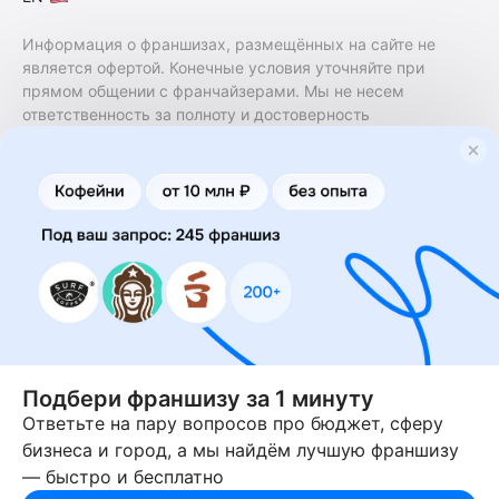
Информация о франшизах, размещённых на сайте не
является офертой. Конечные условия уточняйте при
прямом общении с франчайзерами. Мы не несем
ответственность за полноту и достоверность
содержащейся в них информации. Сайт не принадлежит
финансовой организации и на нем не оказываются
финансовые услуги. Заключение договоров
коммерческой концессии (франчайзинга) осуществляется
правообладателями/их представителями. Бизнесменс.ру
не является посредником или представителем
правообладателя и не несет ответственность за условия
предоставления франшизы и действия лиц,
осуществленные на основании информации, имеющейся
на сайте или полученной через него. За достоверность
предоставленной информации несет ответственность
правообладатель.
Подбери франшизу за 1 минуту
Ответьте на пару вопросов про бюджет, сферу
© 2013-2026 Бизнесменс.ру. ИП Богомолов Ю. А. ИНН
бизнеса и город, а мы найдём лучшую франшизу
166109472099 ОГРН 1315169000030181.
— быстро и бесплатно
При использовании материалов гиперссылка на businessmens.ru
обязательна. 12+