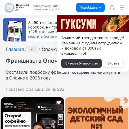
Находим
лучшие
Подобрать →
франшизы с 2013
За 90 тыс. открой магазин на Авито, дома ни
коробок, ни товара, ни склада, зато каждый месяц
+125 тыс. чистыми
получить бизнес-план ↓
Азиатский тренд в твоем городе!
Раменные с одним сотрудником
и доходом от 300тыс
Главная
···
Опочка
ежемесячно!
Франшизы в Опочке
Скачать бизнес-план
Скрыть
Составили подборку франшиз, которые можно купить
в Опочке в 2026 году
Показано франшиз:
29
из
292