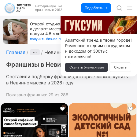
Находим
лучшие
Подобрать →
франшизы с 2013
Открой студию, где не колют и не режут,
а делают массаж лица руками и в первый же год
получи 4.5 млн
получить бизнес-план ↓
Азиатский тренд в твоем городе!
Раменные с одним сотрудником
и доходом от 300тыс
Главная
···
Невинномысск
ежемесячно!
Франшизы в Невинномысске
Скачать бизнес-план
Скрыть
Составили подборку франшиз, которые можно купить
в Невинномысске в 2026 году
Показано франшиз:
29
из
288