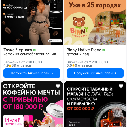
Точка Черного
Binny Native Place
кофейня самообслуживания
детский сад
Вложения от 200 000 ₽
Вложения от 2 200 000 ₽
4.9
89 отзывов
5.0
6 отзывов
Получить бизнес-план
Получить бизнес-план