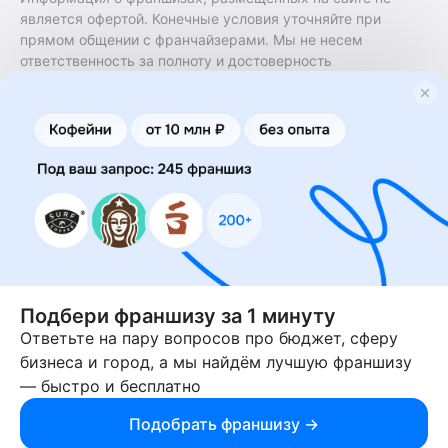
является офертой. Конечные условия уточняйте при
прямом общении с франчайзерами. Мы не несем
ответственность за полноту и достоверность
содержащейся в них информации. Сайт не принадлежит
финансовой организации и на нем не оказываются
финансовые услуги. Заключение договоров
коммерческой концессии (франчайзинга) осуществляется
правообладателями/их представителями. Бизнесменс.ру
не является посредником или представителем
правообладателя и не несет ответственность за условия
предоставления франшизы и действия лиц,
осуществленные на основании информации, имеющейся
на сайте или полученной через него. За достоверность
предоставленной информации несет ответственность
правообладатель.
Подбери франшизу за 1 минуту
Ответьте на пару вопросов про бюджет, сферу
© 2013-2026 Бизнесменс.ру. ИП Богомолов Ю. А. ИНН
бизнеса и город, а мы найдём лучшую франшизу
166109472099 ОГРН 1315169000030181.
— быстро и бесплатно
При использовании материалов гиперссылка на businessmens.ru
обязательна. 12+
Подобрать франшизу →