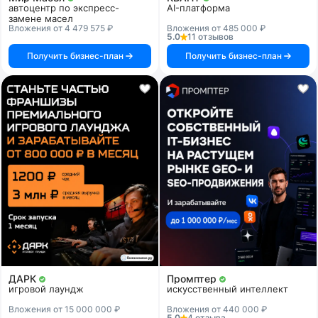
автоцентр по экспресс-
AI-платформа
замене масел
Вложения от 4 479 575 ₽
Вложения от 485 000 ₽
5.0
11 отзывов
Получить бизнес-план
Получить бизнес-план
ДАРК
Промптер
игровой лаундж
искусственный интеллект
Вложения от 15 000 000 ₽
Вложения от 440 000 ₽
5.0
4 отзыва