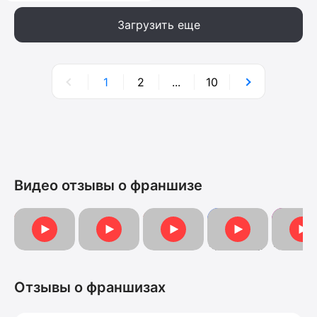
Загрузить еще
1
2
...
10
Видео отзывы о франшизе
Видеоотзыв от Марии
Видеоотзыв
Видеоотзыв от Анны
Видеоотзыв
Отзыв о
Отзывы о франшизах