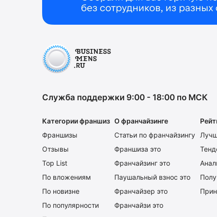
Служба поддержки 9:00 - 18:00 по МСК
Категории франшиз
О франчайзинге
Рейт
Франшизы
Статьи по франчайзингу
Лучш
Отзывы
Франшиза это
Тенд
Top List
Франчайзинг это
Анал
По вложениям
Паушальный взнос это
Полу
По новизне
Франчайзер это
Прин
По популярности
Франчайзи это