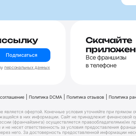
ассылку
Скачайте
приложен
Подписаться
Все франшизы
в телефоне
ку
персональных данных
|
|
|
 соглашение
Политика DCMA
Политика отзывов
Политика ра
е является офертой. Конечные условия уточняйте при прямом 
ржащейся в них информации. Сайт не принадлежит финансовой 
ессии (франчайзинга) осуществляется правообладателями/их пр
и не несет ответственность за условия предоставления франши
ерез него. За достоверность предоставленной информации несе