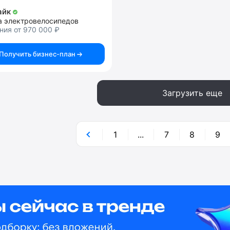
айк
а электровелосипедов
ния от 970 000 ₽
Получить бизнес-план
Загрузить еще
1
...
7
8
9