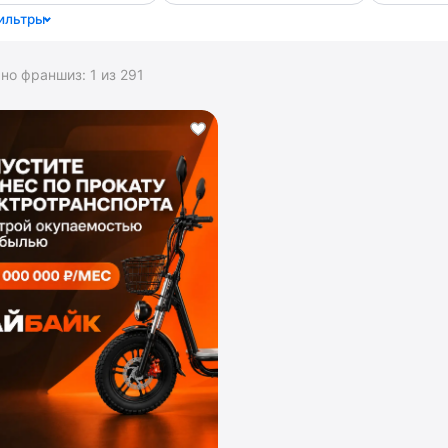
ильтры
ано франшиз:
1
из
291