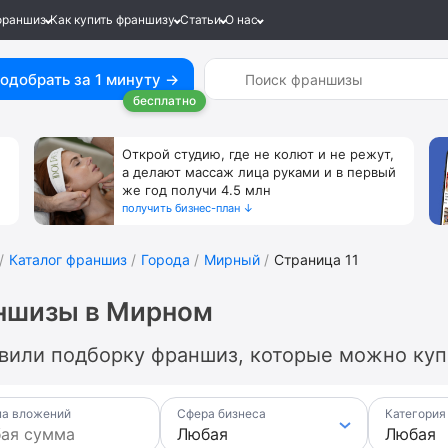
франшиз
Как купить франшизу
Статьи
О нас
одобрать за 1 минуту →
бесплатно
Открой студию, где не колют и не режут,
а делают массаж лица руками и в первый
же год получи 4.5 млн
получить бизнес-план ↓
Каталог франшиз
Города
Мирный
Страница 11
ншизы в Мирном
вили подборку франшиз, которые можно куп
а вложений
Сфера бизнеса
Категория