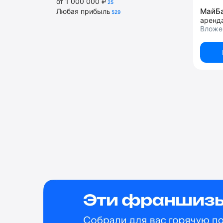
от 1 000 000 ₽
25
МайБ
Любая прибыль
529
аренд
Вложе