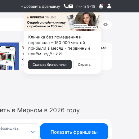
+ добавить франшизу
пн-пт 9-18
Клиника без помещения и
персонала – 150 000 чистой
За 90 тыс. открой магазин на Авито, дома
прибыли в месяц - первичный
ни коробок, ни товара, ни склада, зато
приём ведёт ИИ
каждый месяц +125 тыс. чистыми
получить бизнес-план ↓
Скачать бизнес-план
Скрыть
ить в Мирном в 2026 году
 франшизы
Показать франшизы