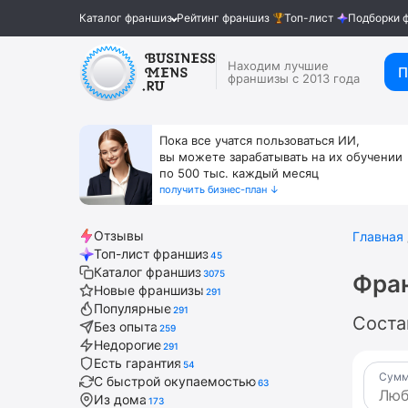
Каталог франшиз
Рейтинг франшиз
Топ-лист
Подборки 
Находим лучшие
П
франшизы с 2013 года
Пока все учатся пользоваться ИИ,
вы можете зарабатывать на их обучении
по 500 тыс. каждый месяц
получить бизнес-план ↓
Отзывы
Главная
Топ-лист франшиз
45
Каталог франшиз
3075
Фра
Новые франшизы
291
Популярные
291
Соста
Без опыта
259
Недорогие
291
Есть гарантия
54
Сумм
С быстрой окупаемостью
63
Из дома
173