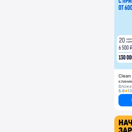
Clean 
клини
Вложен
5.0
13