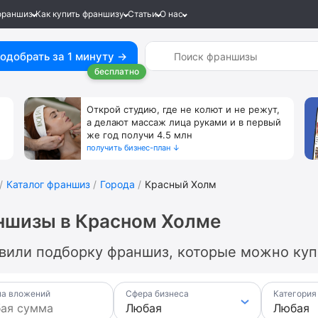
франшиз
Как купить франшизу
Статьи
О нас
одобрать за 1 минуту →
бесплатно
Открой студию, где не колют и не режут,
а делают массаж лица руками и в первый
же год получи 4.5 млн
получить бизнес-план ↓
Каталог франшиз
Города
Красный Холм
ншизы в Красном Холме
вили подборку франшиз, которые можно купи
а вложений
Сфера бизнеса
Категория