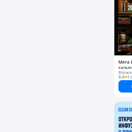
Мята 
калья
Вложен
5.0
1 