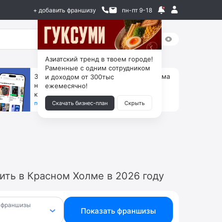
+ добавить франшизу
пн-пт 9-18
Азиатский тренд в твоем городе!
Раменные с одним сотрудником
За 90 тыс. открой магазин на Авито, дома
и доходом от 300тыс
ни коробок, ни товара, ни склада, зато
ежемесячно!
каждый месяц +125 тыс. чистыми
получить бизнес-план ↓
Скачать бизнес-план
Скрыть
ть в Красном Холме в 2026 году
 франшизы
Показать франшизы