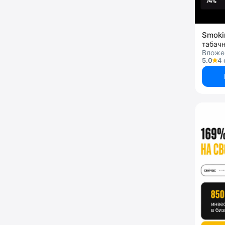
Smoki
табач
Вложе
5.0
4 