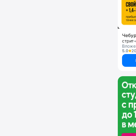
Чебу
стрит
Вложе
5.0
20