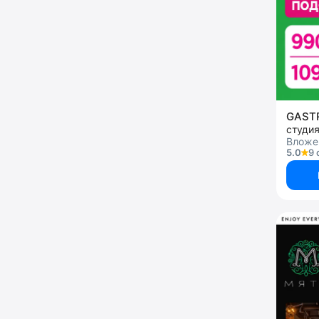
GAS
студи
Вложен
5.0
9 