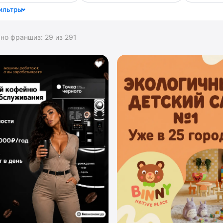
ильтры
ано франшиз:
29
из
291