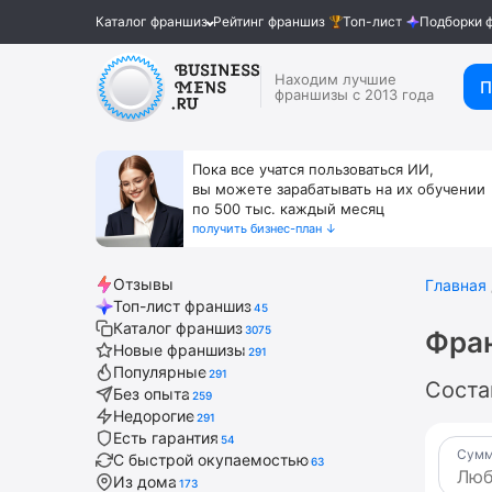
Каталог франшиз
Рейтинг франшиз
Топ-лист
Подборки 
Находим лучшие
П
франшизы с 2013 года
Пока все учатся пользоваться ИИ,
вы можете зарабатывать на их обучении
по 500 тыс. каждый месяц
получить бизнес-план ↓
Отзывы
Главная
Топ-лист франшиз
45
Каталог франшиз
3075
Фра
Новые франшизы
291
Популярные
291
Соста
Без опыта
259
Недорогие
291
Есть гарантия
54
Сумм
С быстрой окупаемостью
63
Из дома
173