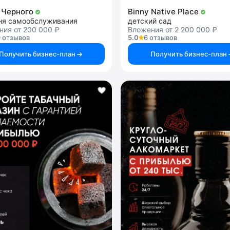
 Черного
Binny Native Place
ня самообслуживания
детский сад
ния от 200 000 ₽
Вложения от 2 200 000 ₽
 отзывов
5.0
6 отзывов
Получить бизнес-план
Получить бизнес-план