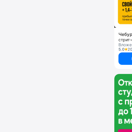
Чебу
стрит
Вложе
5.0
20