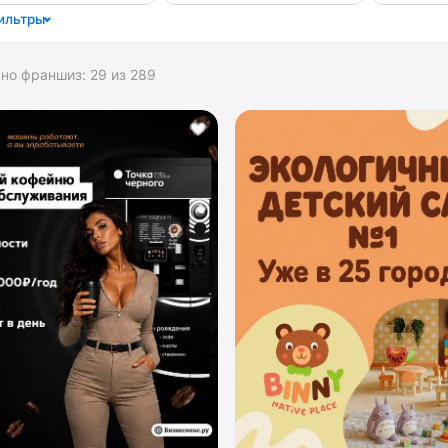
ильтры
ано франшиз:
29
из
289