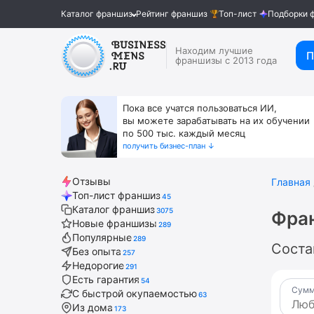
Каталог франшиз
Рейтинг франшиз
Топ-лист
Подборки 
Находим лучшие
П
франшизы с 2013 года
Пока все учатся пользоваться ИИ,
вы можете зарабатывать на их обучении
по 500 тыс. каждый месяц
получить бизнес-план ↓
Отзывы
Главная
Топ-лист франшиз
45
Каталог франшиз
3075
Фра
Новые франшизы
289
Популярные
289
Соста
Без опыта
257
Недорогие
291
Есть гарантия
54
Сумм
С быстрой окупаемостью
63
Из дома
173