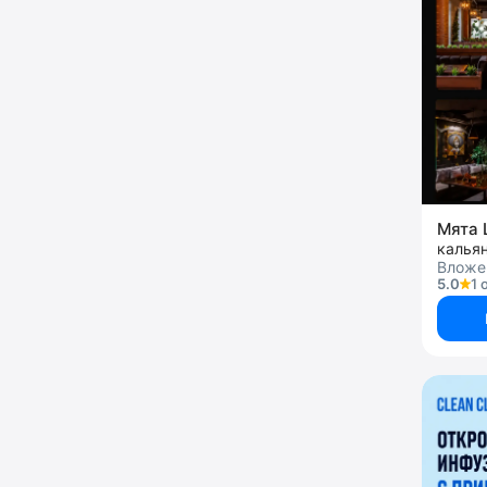
Мята 
калья
Вложен
5.0
1 