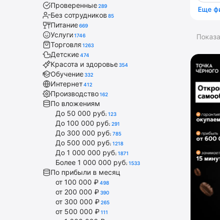
Проверенные
289
Еще ф
Без сотрудников
85
Питание
669
Услуги
1746
Показ
Торговля
1263
Детские
474
Красота и здоровье
354
Обучение
332
Интернет
412
Производство
162
По вложениям
До 50 000 руб.
123
До 100 000 руб.
291
До 300 000 руб.
785
До 500 000 руб.
1218
До 1 000 000 руб.
1871
Более 1 000 000 руб.
1533
По прибыли в месяц
от 100 000 ₽
498
от 200 000 ₽
390
от 300 000 ₽
265
от 500 000 ₽
111