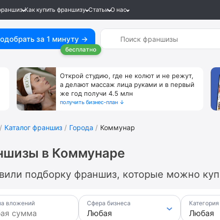
франшиз
Как купить франшизу
Статьи
О нас
одобрать за 1 минуту →
бесплатно
Открой студию, где не колют и не режут,
а делают массаж лица руками и в первый
же год получи 4.5 млн
получить бизнес-план ↓
Каталог франшиз
Города
Коммунар
ншизы в Коммунаре
вили подборку франшиз, которые можно куп
а вложений
Сфера бизнеса
Категория