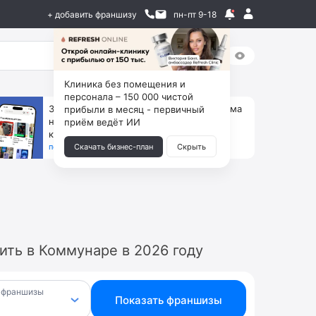
+ добавить франшизу
пн-пт 9-18
Клиника без помещения и
персонала – 150 000 чистой
За 90 тыс. открой магазин на Авито, дома
прибыли в месяц - первичный
ни коробок, ни товара, ни склада, зато
приём ведёт ИИ
каждый месяц +125 тыс. чистыми
получить бизнес-план ↓
Скачать бизнес-план
Скрыть
ить в Коммунаре в 2026 году
 франшизы
Показать франшизы