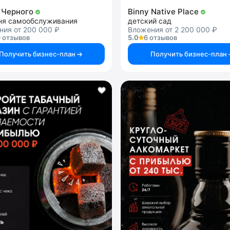
 Черного
Binny Native Place
ня самообслуживания
детский сад
ния от 200 000 ₽
Вложения от 2 200 000 ₽
 отзывов
5.0
6 отзывов
Получить бизнес-план
Получить бизнес-план