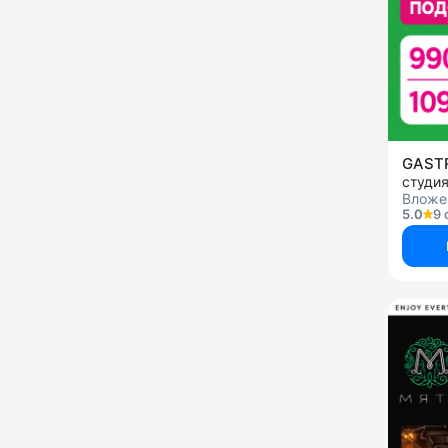
GAS
студи
Вложен
5.0
9 