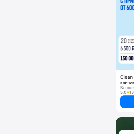
Clean 
клини
Вложен
5.0
13