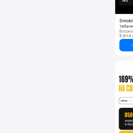
Smoki
табач
Вложе
5.0
4 