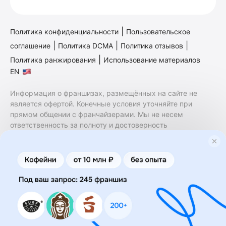
|
Политика конфиденциальности
Пользовательское
|
|
|
соглашение
Политика DCMA
Политика отзывов
|
Политика ранжирования
Использование материалов
EN
Информация о франшизах, размещённых на сайте не
является офертой. Конечные условия уточняйте при
прямом общении с франчайзерами. Мы не несем
ответственность за полноту и достоверность
содержащейся в них информации. Сайт не принадлежит
финансовой организации и на нем не оказываются
финансовые услуги. Заключение договоров
коммерческой концессии (франчайзинга) осуществляется
правообладателями/их представителями. Бизнесменс.ру
не является посредником или представителем
правообладателя и не несет ответственность за условия
предоставления франшизы и действия лиц,
осуществленные на основании информации, имеющейся