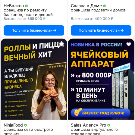
НеБалкон
Сказка в Доме
франшиза по ремонту
франшиза подсветки домов
балконов, окон и дверей
Вложения от 355 000 ₽
Вложения от 400 000 ₽
Получить бизнес-план
Получить бизнес-план
NinjaFood
Sales Agency Pro
франшиза сети быстрого
франшиза виртуального
питания
отдела продаж