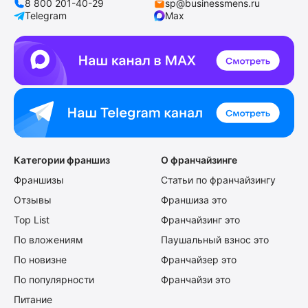
8 800 201-40-29
sp@businessmens.ru
Telegram
Max
Категории франшиз
О франчайзинге
Франшизы
Статьи по франчайзингу
Отзывы
Франшиза это
Top List
Франчайзинг это
По вложениям
Паушальный взнос это
По новизне
Франчайзер это
По популярности
Франчайзи это
Питание