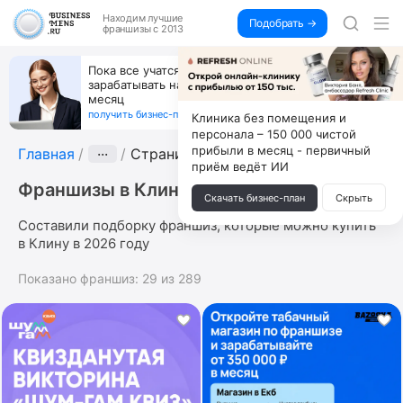
Находим
лучшие
Подобрать →
франшизы с 2013
Пока все учатся пользоваться ИИ, вы можете
зарабатывать на их обучении по 500 тыс. каждый
месяц
получить бизнес-план ↓
Клиника без помещения и
персонала – 150 000 чистой
прибыли в месяц - первичный
Главная
···
Страница 8
приём ведёт ИИ
Франшизы в Клину
Скачать бизнес-план
Скрыть
Составили подборку франшиз, которые можно купить
в Клину в 2026 году
Показано франшиз:
29
из
289