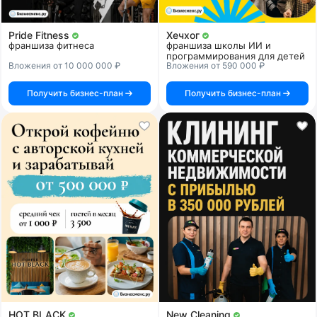
Pride Fitness
Хечхог
франшиза фитнеса
франшиза школы ИИ и
программирования для детей
Вложения от 10 000 000 ₽
Вложения от 590 000 ₽
Получить бизнес-план
Получить бизнес-план
HOT BLACK
New Cleaning