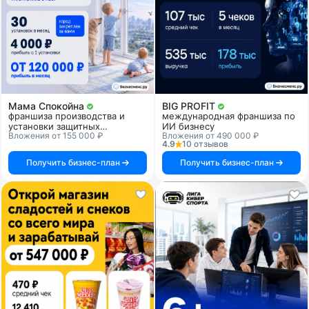
Мама Спокойна
BIG PROFIT
франшиза производства и
международная франшиза по
установки защитных
ИИ бизнесу
Вложения от 155 000 ₽
Вложения от 490 000 ₽
прозрачных решеток для
4.9
10 отзывов
детской безопасности
Получить бизнес-план
Получить бизнес-план