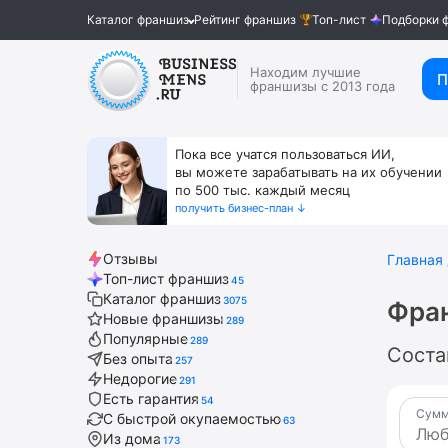
Каталог франшиз
Рейтинг франшиз
Топ-лист
Подборки 
Находим лучшие
П
франшизы с 2013 года
Пока все учатся пользоваться ИИ,
вы можете зарабатывать на их обучении
по 500 тыс. каждый месяц
получить бизнес-план ↓
Отзывы
Главная
Топ-лист франшиз
45
Каталог франшиз
3075
Фра
Новые франшизы
289
Популярные
289
Соста
Без опыта
257
Недорогие
291
Есть гарантия
54
Сумм
С быстрой окупаемостью
63
Из дома
173