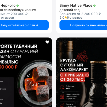
 Черного
Binny Native Place
ня самообслуживания
детский сад
ния от 200 000 ₽
Вложения от 2 200 000 ₽
 отзывов
5.0
6 отзывов
Получить бизнес-план
Получить бизнес-план