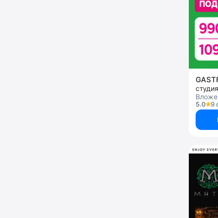
GAS
студи
Вложен
5.0
9 