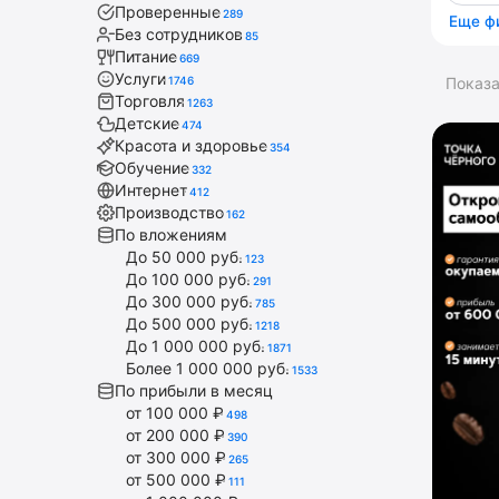
Проверенные
289
Еще ф
Без сотрудников
85
Питание
669
Услуги
1746
Показ
Торговля
1263
Детские
474
Красота и здоровье
354
Обучение
332
Интернет
412
Производство
162
По вложениям
До 50 000 руб.
123
До 100 000 руб.
291
До 300 000 руб.
785
До 500 000 руб.
1218
До 1 000 000 руб.
1871
Более 1 000 000 руб.
1533
По прибыли в месяц
от 100 000 ₽
498
от 200 000 ₽
390
от 300 000 ₽
265
от 500 000 ₽
111