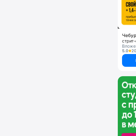
Чебу
стрит
Вложе
5.0
20