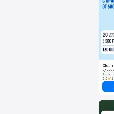
Clean 
клини
Вложен
5.0
13