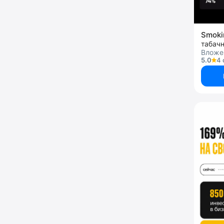
Smoki
табач
Вложе
5.0
4 