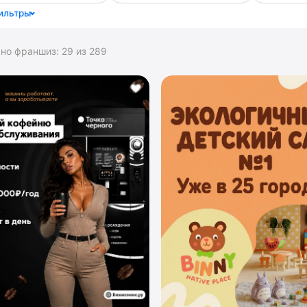
ильтры
ано франшиз:
29
из
289