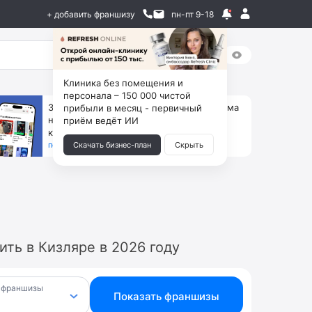
+ добавить франшизу
пн-пт 9-18
Клиника без помещения и
персонала – 150 000 чистой
За 90 тыс. открой магазин на Авито, дома
прибыли в месяц - первичный
ни коробок, ни товара, ни склада, зато
приём ведёт ИИ
каждый месяц +125 тыс. чистыми
получить бизнес-план ↓
Скачать бизнес-план
Скрыть
ть в Кизляре в 2026 году
 франшизы
Показать франшизы