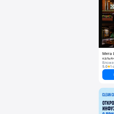
Мята 
калья
Вложен
5.0
1 