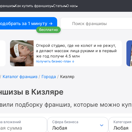
франшиз
Как купить франшизу
Статьи
О нас
одобрать за 1 минуту →
бесплатно
Открой студию, где не колют и не режут,
а делают массаж лица руками и в первый
же год получи 4.5 млн
получить бизнес-план ↓
Каталог франшиз
Города
Кизляр
ншизы в Кизляре
вили подборку франшиз, которые можно купи
а вложений
Сфера бизнеса
Категория