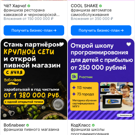
Чё? Харчо!
COOL SHAKE
франшиза ресторана
франшиза автоматов
кавказкой и черноморской
самообслуживания
Вложения от 150 000 000 ₽
Вложения от 350 000 ₽
кухни
Получить бизнес-план
Получить бизнес-план
Воблаbeer
КодКласс
франшиза пивного магазина
франшиза школы
программирования