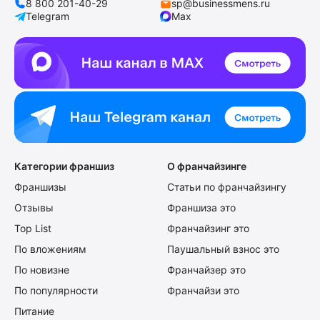
8 800 201-40-29
sp@businessmens.ru
Telegram
Max
Категории франшиз
О франчайзинге
Франшизы
Статьи по франчайзингу
Отзывы
Франшиза это
Top List
Франчайзинг это
По вложениям
Паушальный взнос это
По новизне
Франчайзер это
По популярности
Франчайзи это
Питание