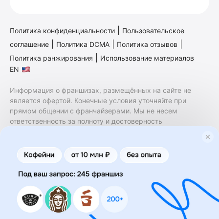
|
Политика конфиденциальности
Пользовательское
|
|
|
соглашение
Политика DCMA
Политика отзывов
|
Политика ранжирования
Использование материалов
EN
Информация о франшизах, размещённых на сайте не
является офертой. Конечные условия уточняйте при
прямом общении с франчайзерами. Мы не несем
ответственность за полноту и достоверность
содержащейся в них информации. Сайт не принадлежит
финансовой организации и на нем не оказываются
финансовые услуги. Заключение договоров
коммерческой концессии (франчайзинга) осуществляется
правообладателями/их представителями. Бизнесменс.ру
не является посредником или представителем
правообладателя и не несет ответственность за условия
предоставления франшизы и действия лиц,
осуществленные на основании информации, имеющейся