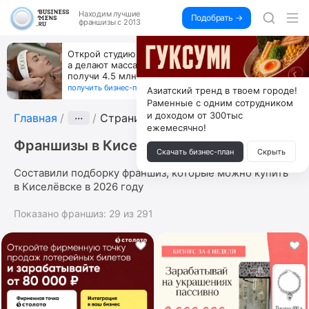
Находим
лучшие
Подобрать →
франшизы с 2013
Открой студию, где не колют и не режут,
а делают массаж лица руками и в первый же год
получи 4.5 млн
получить бизнес-план ↓
Азиатский тренд в твоем городе!
Раменные с одним сотрудником
и доходом от 300тыс
Главная
···
Страница 10
ежемесячно!
Франшизы в Киселёвске
Скачать бизнес-план
Скрыть
Составили подборку франшиз, которые можно купить
в Киселёвске в 2026 году
Показано франшиз:
29
из
291