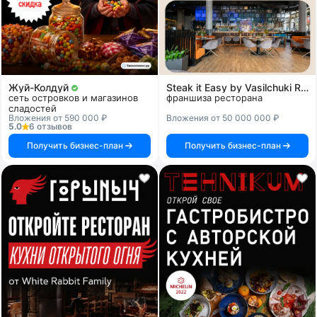
Жуй-Колдуй
Steak it Easy by Vasilchuki Restaurant Group
сеть островков и магазинов
франшиза ресторана
сладостей
Вложения от 590 000 ₽
Вложения от 50 000 000 ₽
5.0
6 отзывов
Получить бизнес-план
Получить бизнес-план