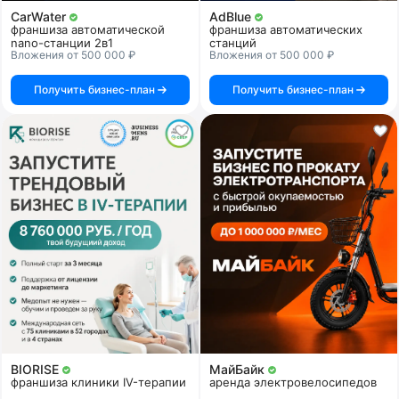
CarWater
AdBlue
франшиза автоматической
франшиза автоматических
nano-станции 2в1
станций
Вложения от 500 000 ₽
Вложения от 500 000 ₽
Получить бизнес-план
Получить бизнес-план
BIORISE
МайБайк
франшиза клиники IV-терапии
аренда электровелосипедов