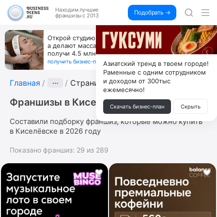
Находим
лучшие
Подобрать →
франшизы с 2013
Открой студию, где не колют и не режут,
а делают массаж лица руками и в первый же год
получи 4.5 млн
получить бизнес-план ↓
Азиатский тренд в твоем городе!
Раменные с одним сотрудником
и доходом от 300тыс
Главная
···
Страница 9
ежемесячно!
Франшизы в Киселёвске
Скачать бизнес-план
Скрыть
Составили подборку франшиз, которые можно купить
в Киселёвске в 2026 году
Показано франшиз:
29
из
289