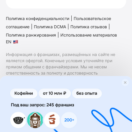
|
Политика конфиденциальности
Пользовательское
|
|
|
соглашение
Политика DCMA
Политика отзывов
|
Политика ранжирования
Использование материалов
EN
Информация о франшизах, размещённых на сайте не
является офертой. Конечные условия уточняйте при
прямом общении с франчайзерами. Мы не несем
ответственность за полноту и достоверность
содержащейся в них информации. Сайт не принадлежит
финансовой организации и на нем не оказываются
финансовые услуги. Заключение договоров
коммерческой концессии (франчайзинга) осуществляется
правообладателями/их представителями. Бизнесменс.ру
не является посредником или представителем
правообладателя и не несет ответственность за условия
предоставления франшизы и действия лиц,
осуществленные на основании информации, имеющейся