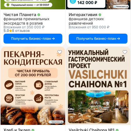
Чистая Планета
Интерактивия
франшиза премиальных
франшиза детских
экосредств в розлив
развлечений
Вложения от 350 000 ₽
Вложения от 950 000 ₽
5.0
8 отзывов
Получить бизнес-план
Получить бизнес-план
Хлеб и Эклер
Vasilchuki Chaihona №1