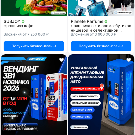
SUBJOY
Planete Parfume
франшиза кафе
франшиза сети арома-бутиков
нишевой и селективной
Вложения от 7 250 000 ₽
Вложения от 3 900 000 ₽
парфюмерии
Получить бизнес-план
Получить бизнес-план