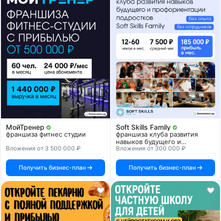
МойТренер
Soft Skills Family
франшиза фитнес студии
франшиза клуба развития
навыков будущего и
Вложения от 3 500 000 ₽
Вложения от 300 000 ₽
профориентации подростков
Получить бизнес-план
Получить бизнес-план