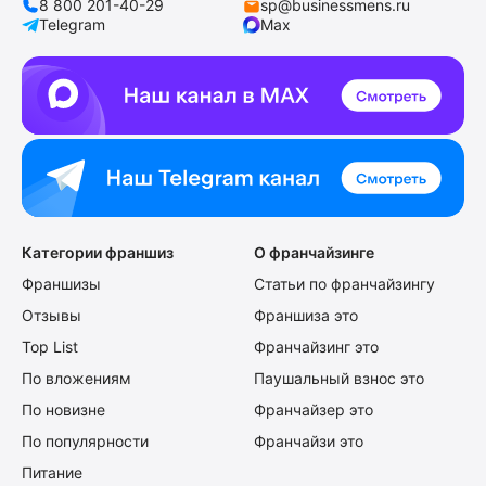
8 800 201-40-29
sp@businessmens.ru
Telegram
Max
Категории франшиз
О франчайзинге
Франшизы
Статьи по франчайзингу
Отзывы
Франшиза это
Top List
Франчайзинг это
По вложениям
Паушальный взнос это
По новизне
Франчайзер это
По популярности
Франчайзи это
Питание