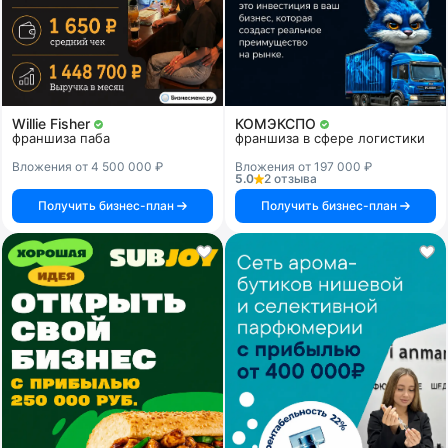
Willie Fisher
КОМЭКСПО
франшиза паба
франшиза в сфере логистики
Вложения от 4 500 000 ₽
Вложения от 197 000 ₽
5.0
2 отзыва
Получить бизнес-план
Получить бизнес-план