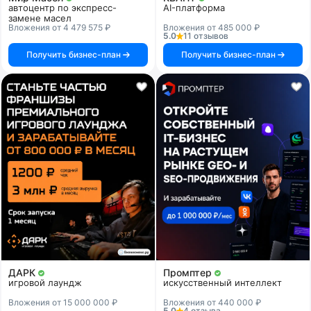
автоцентр по экспресс-
AI-платформа
замене масел
Вложения от 4 479 575 ₽
Вложения от 485 000 ₽
5.0
11 отзывов
Получить бизнес-план
Получить бизнес-план
ДАРК
Промптер
игровой лаундж
искусственный интеллект
Вложения от 15 000 000 ₽
Вложения от 440 000 ₽
5.0
4 отзыва