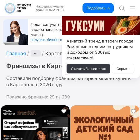
Находим
лучшие
Подобрать →
франшизы с 2013
Пока все учатся пользоваться ИИ, вы можете
зарабатывать на их обучении по 500 тыс. каждый
месяц
получить бизнес-план ↓
Азиатский тренд в твоем городе!
Раменные с одним сотрудником
и доходом от 300тыс
Главная
···
Каргополь
ежемесячно!
Франшизы в Каргополе
Скачать бизнес-план
Скрыть
Составили подборку франшиз, которые можно купить
в Каргополе в 2026 году
Показано франшиз:
29
из
289