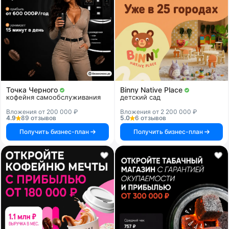
Точка Черного
Binny Native Place
кофейня самообслуживания
детский сад
Вложения от 200 000 ₽
Вложения от 2 200 000 ₽
4.9
89 отзывов
5.0
6 отзывов
Получить бизнес-план
Получить бизнес-план