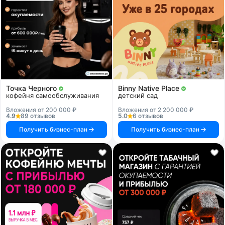
Точка Черного
Binny Native Place
кофейня самообслуживания
детский сад
Вложения от 200 000 ₽
Вложения от 2 200 000 ₽
4.9
89 отзывов
5.0
6 отзывов
Получить бизнес-план
Получить бизнес-план