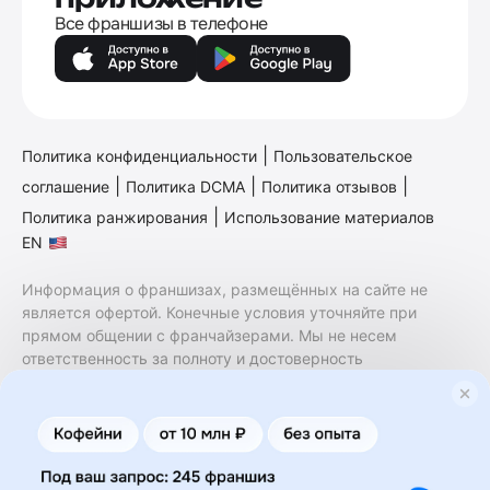
Все франшизы в телефоне
|
Политика конфиденциальности
Пользовательское
|
|
|
соглашение
Политика DCMA
Политика отзывов
|
Политика ранжирования
Использование материалов
EN
Информация о франшизах, размещённых на сайте не
является офертой. Конечные условия уточняйте при
прямом общении с франчайзерами. Мы не несем
ответственность за полноту и достоверность
содержащейся в них информации. Сайт не принадлежит
финансовой организации и на нем не оказываются
финансовые услуги. Заключение договоров
коммерческой концессии (франчайзинга) осуществляется
правообладателями/их представителями. Бизнесменс.ру