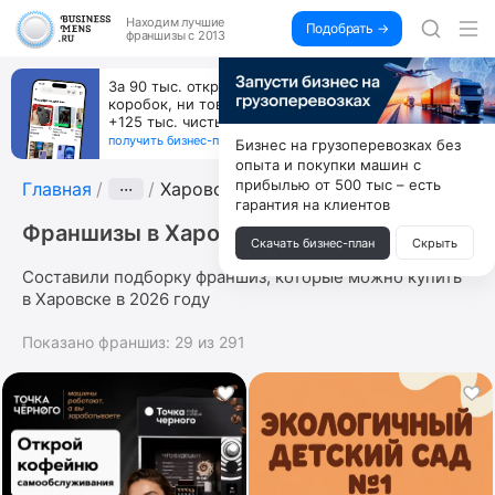
Находим
лучшие
Подобрать →
франшизы с 2013
За 90 тыс. открой магазин на Авито, дома ни
коробок, ни товара, ни склада, зато каждый месяц
+125 тыс. чистыми
получить бизнес-план ↓
Бизнес на грузоперевозках без
опыта и покупки машин с
прибылью от 500 тыс – есть
Главная
···
Харовск
гарантия на клиентов
Франшизы в Харовске
Скачать бизнес-план
Скрыть
Составили подборку франшиз, которые можно купить
в Харовске в 2026 году
Показано франшиз:
29
из
291