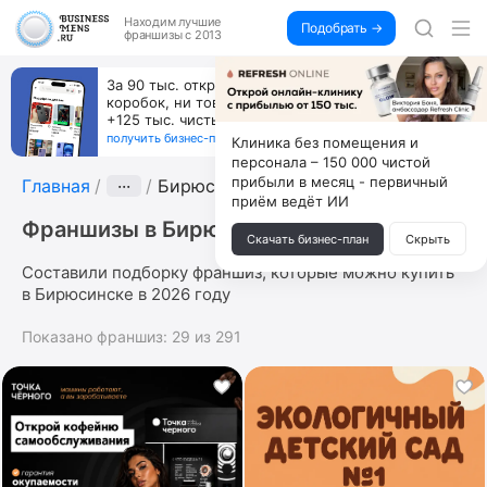
Находим
лучшие
Подобрать →
франшизы с 2013
За 90 тыс. открой магазин на Авито, дома ни
коробок, ни товара, ни склада, зато каждый месяц
+125 тыс. чистыми
получить бизнес-план ↓
Клиника без помещения и
персонала – 150 000 чистой
прибыли в месяц - первичный
Главная
···
Бирюсинск
приём ведёт ИИ
Франшизы в Бирюсинске
Скачать бизнес-план
Скрыть
Составили подборку франшиз, которые можно купить
в Бирюсинске в 2026 году
Показано франшиз:
29
из
291