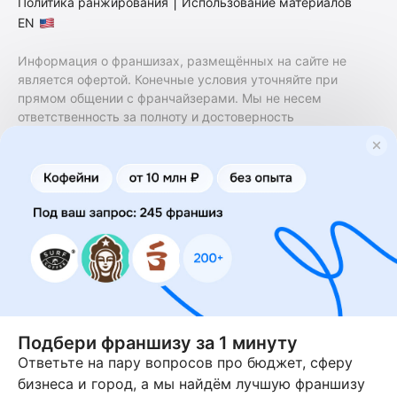
|
Политика ранжирования
Использование материалов
EN
Информация о франшизах, размещённых на сайте не
является офертой. Конечные условия уточняйте при
прямом общении с франчайзерами. Мы не несем
ответственность за полноту и достоверность
содержащейся в них информации. Сайт не принадлежит
финансовой организации и на нем не оказываются
финансовые услуги. Заключение договоров
коммерческой концессии (франчайзинга) осуществляется
правообладателями/их представителями. Бизнесменс.ру
не является посредником или представителем
правообладателя и не несет ответственность за условия
предоставления франшизы и действия лиц,
осуществленные на основании информации, имеющейся
на сайте или полученной через него. За достоверность
предоставленной информации несет ответственность
правообладатель.
Подбери франшизу за 1 минуту
Ответьте на пару вопросов про бюджет, сферу
© 2013-2026 Бизнесменс.ру. ИП Богомолов Ю. А. ИНН
бизнеса и город, а мы найдём лучшую франшизу
166109472099 ОГРН 1315169000030181.