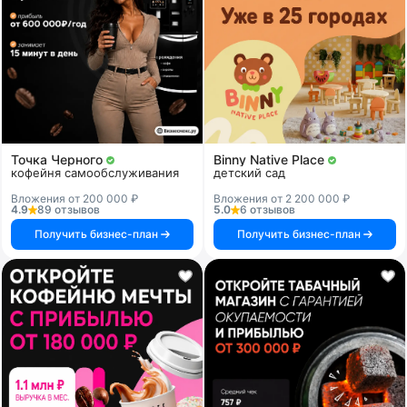
Точка Черного
Binny Native Place
кофейня самообслуживания
детский сад
Вложения от 200 000 ₽
Вложения от 2 200 000 ₽
4.9
89 отзывов
5.0
6 отзывов
Получить бизнес-план
Получить бизнес-план