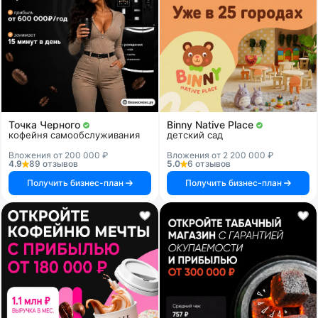
Точка Черного
Binny Native Place
кофейня самообслуживания
детский сад
Вложения от 200 000 ₽
Вложения от 2 200 000 ₽
4.9
89 отзывов
5.0
6 отзывов
Получить бизнес-план
Получить бизнес-план