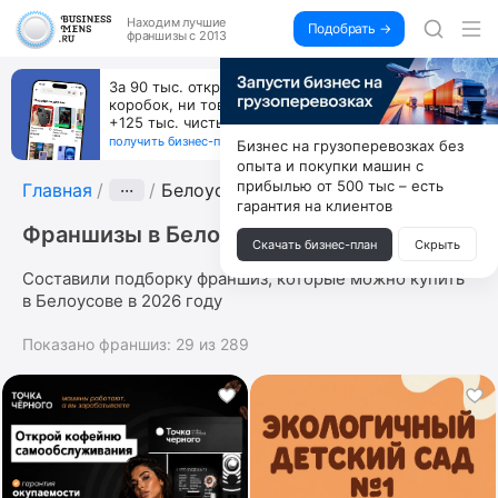
Находим
лучшие
Подобрать →
франшизы с 2013
За 90 тыс. открой магазин на Авито, дома ни
коробок, ни товара, ни склада, зато каждый месяц
+125 тыс. чистыми
получить бизнес-план ↓
Бизнес на грузоперевозках без
опыта и покупки машин с
прибылью от 500 тыс – есть
Главная
···
Белоусово
гарантия на клиентов
Франшизы в Белоусове
Скачать бизнес-план
Скрыть
Составили подборку франшиз, которые можно купить
в Белоусове в 2026 году
Показано франшиз:
29
из
289