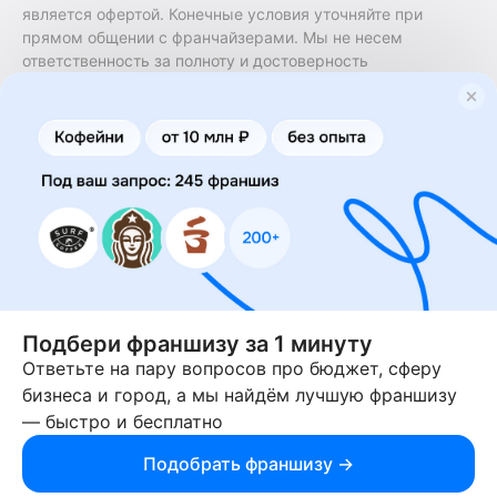
является офертой. Конечные условия уточняйте при
прямом общении с франчайзерами. Мы не несем
ответственность за полноту и достоверность
содержащейся в них информации. Сайт не принадлежит
финансовой организации и на нем не оказываются
финансовые услуги. Заключение договоров
коммерческой концессии (франчайзинга) осуществляется
правообладателями/их представителями. Бизнесменс.ру
не является посредником или представителем
правообладателя и не несет ответственность за условия
предоставления франшизы и действия лиц,
осуществленные на основании информации, имеющейся
на сайте или полученной через него. За достоверность
предоставленной информации несет ответственность
правообладатель.
Подбери франшизу за 1 минуту
Ответьте на пару вопросов про бюджет, сферу
© 2013-2026 Бизнесменс.ру. ИП Богомолов Ю. А. ИНН
бизнеса и город, а мы найдём лучшую франшизу
166109472099 ОГРН 1315169000030181.
— быстро и бесплатно
При использовании материалов гиперссылка на businessmens.ru
обязательна. 12+
Подобрать франшизу →