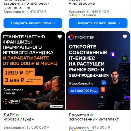
автоцентр по экспресс-
AI-платформа
замене масел
Вложения от 4 479 575 ₽
Вложения от 485 000 ₽
5.0
11 отзывов
Получить бизнес-план
Получить бизнес-план
ДАРК
Промптер
игровой лаундж
искусственный интеллект
Вложения от 15 000 000 ₽
Вложения от 440 000 ₽
5.0
4 отзыва