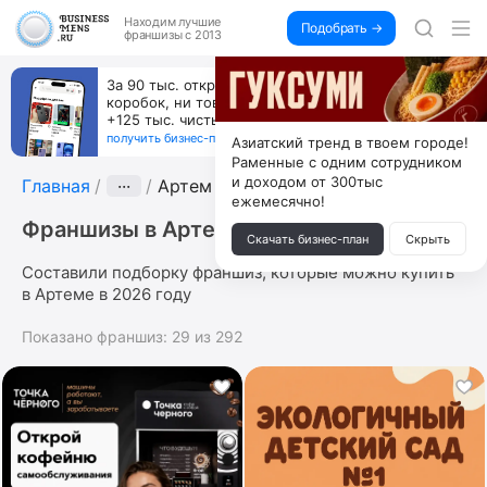
Находим
лучшие
Подобрать →
франшизы с 2013
За 90 тыс. открой магазин на Авито, дома ни
коробок, ни товара, ни склада, зато каждый месяц
+125 тыс. чистыми
получить бизнес-план ↓
Азиатский тренд в твоем городе!
Раменные с одним сотрудником
и доходом от 300тыс
Главная
···
Артем
ежемесячно!
Франшизы в Артеме
Скачать бизнес-план
Скрыть
Составили подборку франшиз, которые можно купить
в Артеме в 2026 году
Показано франшиз:
29
из
292