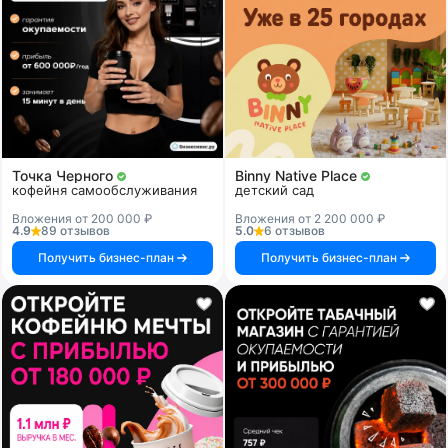
Точка Черного
Binny Native Place
кофейня самообслуживания
детский сад
Вложения от 200 000 ₽
Вложения от 2 200 000 ₽
4.9
89 отзывов
5.0
6 отзывов
Получить бизнес-план
Получить бизнес-план