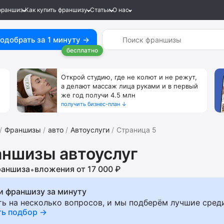
франшиз
Как купить франшизу
Статьи
О нас
одобрать за 1 минуту →
бесплатно
Открой студию, где не колют и не режут,
а делают массаж лица руками и в первый
же год получи 4.5 млн
получить бизнес-план ↓
Франшизы
авто
Автоуслуги
Страница 5
ншизы автоуслуг
раншиза
вложения от 17 000 ₽
•
и франшизу за минуту
ть на несколько вопросов, и мы подберём лучшие сред
ть подбор →