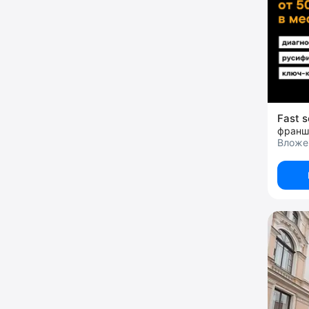
Fast s
франш
Вложен