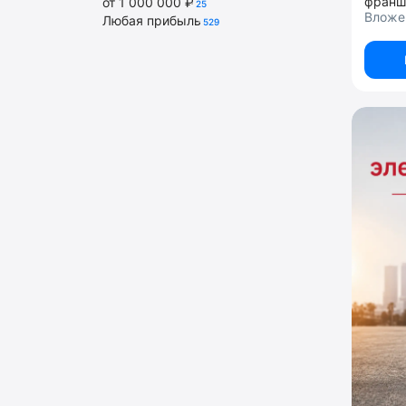
франш
от 1 000 000 ₽
25
Вложе
Любая прибыль
529