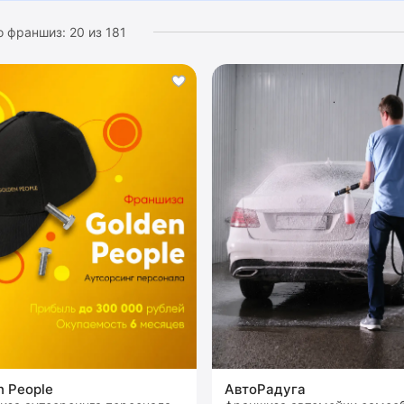
о франшиз:
20
из
181
n People
АвтоРадуга