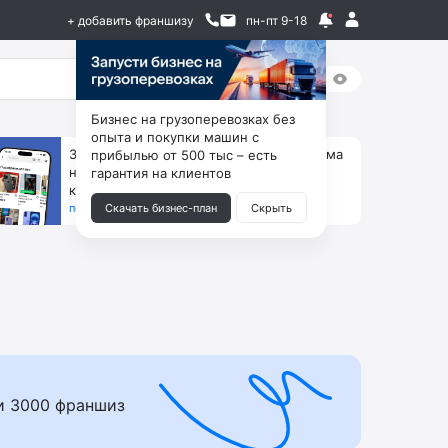
+ добавить франшизу
пн-пт 9-18
Бизнес на грузоперевозках без
опыта и покупки машин с
За 90 тыс. открой магазин на Авито, дома
прибылью от 500 тыс – есть
ни коробок, ни товара, ни склада, зато
гарантия на клиентов
каждый месяц +125 тыс. чистыми
получить бизнес-план ↓
Скачать бизнес-план
Скрыть
и 3000 франшиз