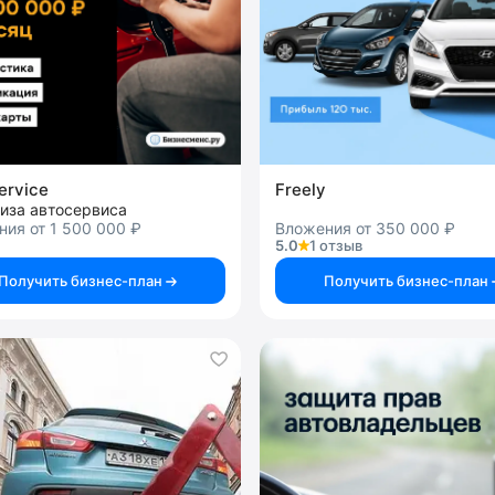
ervice
Freely
иза автосервиса
ия от 1 500 000 ₽
Вложения от 350 000 ₽
5.0
1 отзыв
Получить бизнес-план
Получить бизнес-план