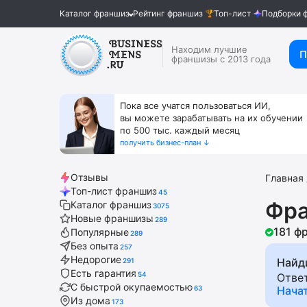
Каталог франшиз
Рейтинг франшиз
Топ-лист
Подборки 
Находим лучшие
П
франшизы с 2013 года
Пока все учатся пользоваться ИИ,
вы можете зарабатывать на их обучении
по 500 тыс. каждый месяц
получить бизнес-план ↓
Отзывы
Главная
Топ-лист франшиз
45
Фра
Каталог франшиз
3075
Новые франшизы
289
181 ф
Популярные
289
Без опыта
257
Недорогие
Найд
291
Есть гарантия
54
Отве
С быстрой окупаемостью
63
Нача
Из дома
173