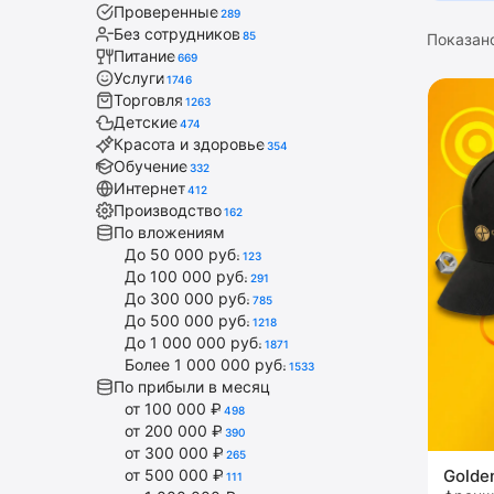
Проверенные
289
Без сотрудников
85
Показан
Питание
669
Услуги
1746
Торговля
1263
Детские
474
Красота и здоровье
354
Обучение
332
Интернет
412
Производство
162
По вложениям
До 50 000 руб.
123
До 100 000 руб.
291
До 300 000 руб.
785
До 500 000 руб.
1218
До 1 000 000 руб.
1871
Более 1 000 000 руб.
1533
По прибыли в месяц
от 100 000 ₽
498
от 200 000 ₽
390
от 300 000 ₽
265
от 500 000 ₽
Golde
111