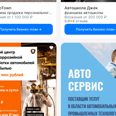
roTown
Автошкола Джек
франшиза продажи персонального электротранспорта
франшиза автошколы
ия от 1 100 000 ₽
Вложения от 300 000 ₽
5.0
4 отзыва
Получить бизнес-план
Получить бизнес-план