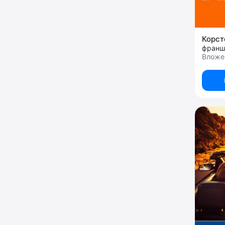
Корст
Вложен