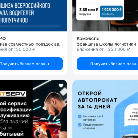
.РФ
КомЭкспо
франшиза совместных поездок автомобилистов и пассажиров
франшиза школы логистики
ия от 150 000 ₽
Вложения от 1 250 000 ₽
Получить бизнес-план
Получить бизнес-план