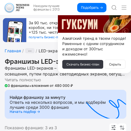
Находим
лучшие
Подобрать →
франшизы с 2013
За 90 тыс. открой магазин на Авито, дома ни
коробок, ни товара, ни склада, зато каждый месяц
+125 тыс. чистыми
получить бизнес-план ↓
Азиатский тренд в твоем городе!
Раменные с одним сотрудником
и доходом от 300тыс
Главная
···
LED-экраны
ежемесячно!
Франшизы LED-экранов
Скачать бизнес-план
Скрыть
Франшизы LED-экранов – это бизнес в сфере рекламы и
освещения, путем продаж светодиодных экранов, бегущей
строки, промышленных светильников, прожекторов и
Читать полностью
•
другого осветительного оборудования. Откройте без опыта
3 франшизы
вложения от 480 000 ₽
и больших финансовых вложений в своем городе или
населенном пункте агентство по созданию и размещению
Найди франшизу за минуту
Ответь на несколько вопросов, и мы подберём
рекламы, продаже рекламных площадей, закупке
лучшие среди 3000 франшиз
рекламного пространства в СМИ. Получите помощь в
Начать подбор →
запуске и ведении бизнеса, подборе локации, контроле за
ведением ремонтных работ, поиске и обучении персонала,
юридической регистрации, поиске клиентов, доступ к
Показано франшиз:
3
из
3