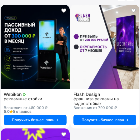
разработанному финансовому плану, маркетинговой
поддержке, дизайн-проекту помещения, CRM-системе
управления бизнеса. В подборку лучших попадают
франшизы с высоким рейтингом, хорошими отзывами, а
также куда посетители часто заходят.
Webikon
Flash Design
рекламные стойки
франшиза рекламы на
видеостойках
Вложения от 480 000 ₽
Вложения от 790 000 ₽
5.0
5 отзывов
Получить бизнес-план
Получить бизнес-план