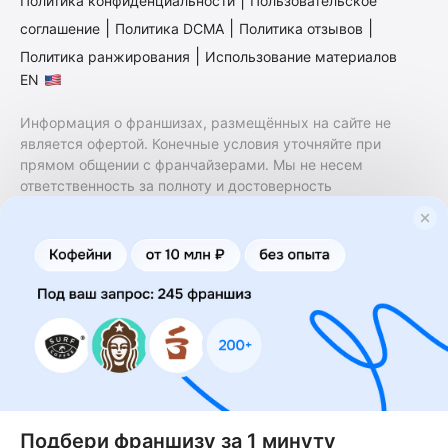
Политика конфиденциальности
Пользовательское
|
|
|
соглашение
Политика DCMA
Политика отзывов
|
Политика ранжирования
Использование материалов
EN
Информация о франшизах, размещённых на сайте не
является офертой. Конечные условия уточняйте при
прямом общении с франчайзерами. Мы не несем
ответственность за полноту и достоверность
содержащейся в них информации. Сайт не принадлежит
финансовой организации и на нем не оказываются
финансовые услуги. Заключение договоров
коммерческой концессии (франчайзинга) осуществляется
правообладателями/их представителями. Бизнесменс.ру
не является посредником или представителем
правообладателя и не несет ответственность за условия
предоставления франшизы и действия лиц,
осуществленные на основании информации, имеющейся
на сайте или полученной через него. За достоверность
предоставленной информации несет ответственность
правообладатель.
Подбери франшизу за 1 минуту