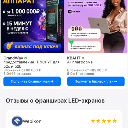
GrandWay
КВАНТ
предоставление IT-УСЛУГ для
AI-платформа
b2c и b2b
Вложения от 80 000 ₽
Вложения от 485 000 ₽
5.0
16 отзывов
5.0
11 отзывов
Получить бизнес-план
Получить бизнес-план
Отзывы о франшизах LED-экранов
Webikon