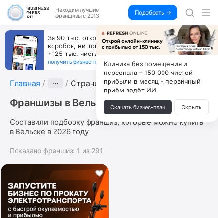
Находим
лучшие
Подобрать →
франшизы с 2013
За 90 тыс. открой магазин на Авито, дома ни
коробок, ни товара, ни склада, зато каждый месяц
+125 тыс. чистыми
получить бизнес-план ↓
Клиника без помещения и
персонала – 150 000 чистой
прибыли в месяц - первичный
Главная
···
Страница 11
приём ведёт ИИ
Франшизы в Вельске
Скачать бизнес-план
Скрыть
Составили подборку франшиз, которые можно купить
в Вельске в 2026 году
Показано франшиз:
1
из
291