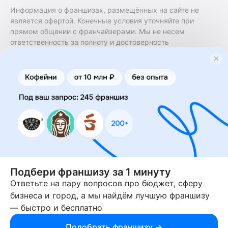
Информация о франшизах, размещённых на сайте не
является офертой. Конечные условия уточняйте при
прямом общении с франчайзерами. Мы не несем
ответственность за полноту и достоверность
содержащейся в них информации. Сайт не принадлежит
финансовой организации и на нем не оказываются
финансовые услуги. Заключение договоров
коммерческой концессии (франчайзинга) осуществляется
правообладателями/их представителями. Бизнесменс.ру
не является посредником или представителем
правообладателя и не несет ответственность за условия
предоставления франшизы и действия лиц,
осуществленные на основании информации, имеющейся
на сайте или полученной через него. За достоверность
предоставленной информации несет ответственность
правообладатель.
Подбери франшизу за 1 минуту
Ответьте на пару вопросов про бюджет, сферу
© 2013-2026 Бизнесменс.ру. ИП Богомолов Ю. А. ИНН
бизнеса и город, а мы найдём лучшую франшизу
166109472099 ОГРН 1315169000030181.
— быстро и бесплатно
При использовании материалов гиперссылка на businessmens.ru
обязательна. 12+
Подобрать франшизу →