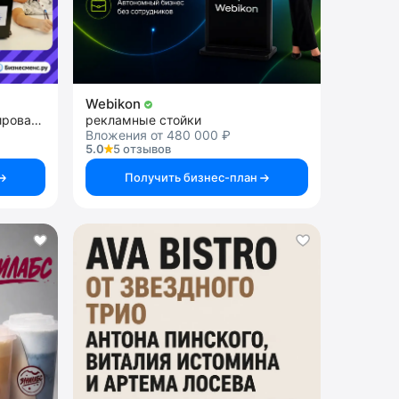
Webikon
франшиза школы программирования
рекламные стойки
Вложения от 480 000 ₽
5.0
5 отзывов
Получить бизнес-план