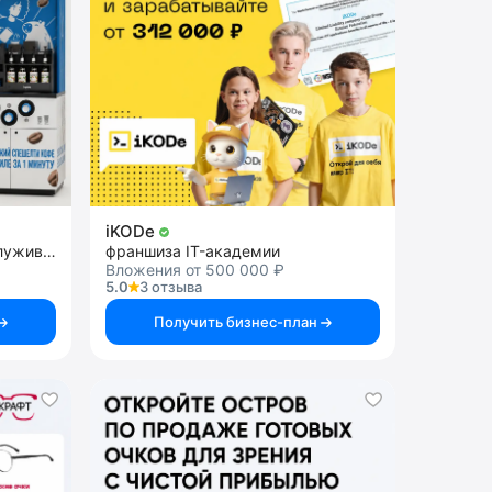
iKODe
франшиза кофейни самообслуживания
франшиза IT-академии
Вложения от 500 000 ₽
5.0
3 отзыва
Получить бизнес-план