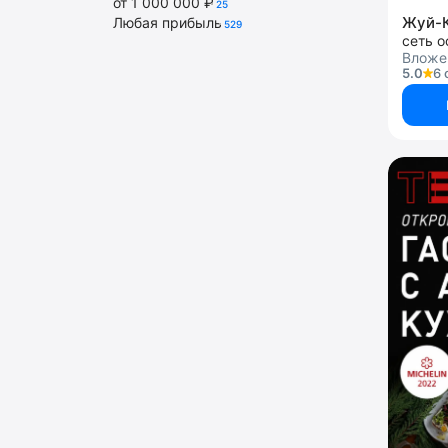
от 1 000 000 ₽
25
Жуй-
Любая прибыль
529
Вложе
5.0
6 