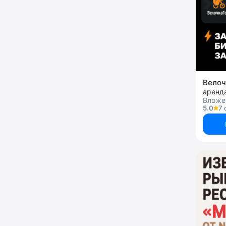
Вело
Вложе
5.0
7 