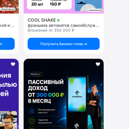
COOL SHAKE
франшиза ресторана кавказкой и черноморской кухни
франшиза автоматов самообслуживания
Вложения от 350 000 ₽
Получить бизнес-план