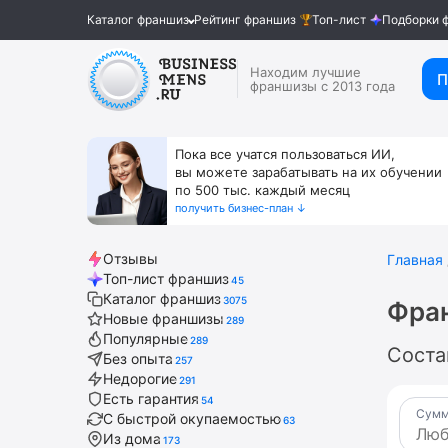
Каталог франшиз
Рейтинг франшиз
Топ-лист
Подборки 
Находим лучшие
П
франшизы с 2013 года
Пока все учатся пользоваться ИИ,
вы можете зарабатывать на их обучении
по 500 тыс. каждый месяц
получить бизнес-план ↓
Отзывы
Главная
Топ-лист франшиз
45
Каталог франшиз
3075
Фран
Новые франшизы
289
Популярные
289
Соста
Без опыта
257
Недорогие
291
Есть гарантия
54
Сумм
С быстрой окупаемостью
63
Из дома
173