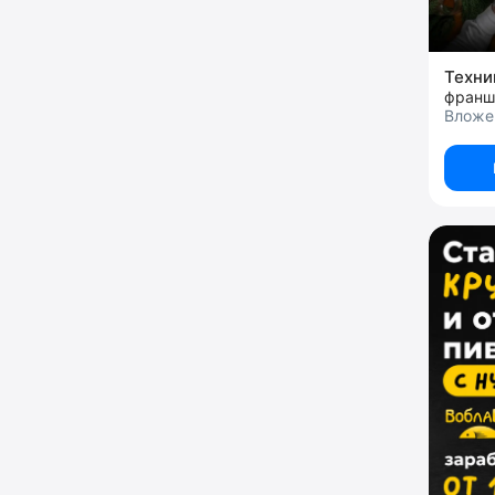
Техн
франш
Вложе