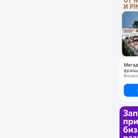
Мага
франш
Вложе