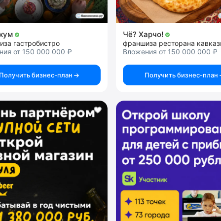
икум
Чё? Харчо!
иза гастробистро
ния от 150 000 000 ₽
Вложения от 150 000 000 ₽
Получить бизнес-план
Получить бизнес-план