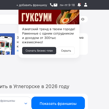
+ добавить франшизу
пн-пт 9-18
Азиатский тренд в твоем городе!
Раменные с одним сотрудником
За 90 тыс. открой магазин на Авито, дома
и доходом от 300тыс
ни коробок, ни товара, ни склада, зато
ежемесячно!
каждый месяц +125 тыс. чистыми
получить бизнес-план ↓
Скачать бизнес-план
Скрыть
ть в Углегорске в 2026 году
 франшизы
Показать франшизы