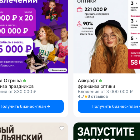
ия Отрыва
Айкрафт
иза праздников
франшиза оптики
ния от 830 000 ₽
Вложения от 3 000 000 ₽
4.7
6 отзывов
Получить бизнес-план
Получить бизнес-план