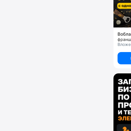
Вобл
франш
Вложен