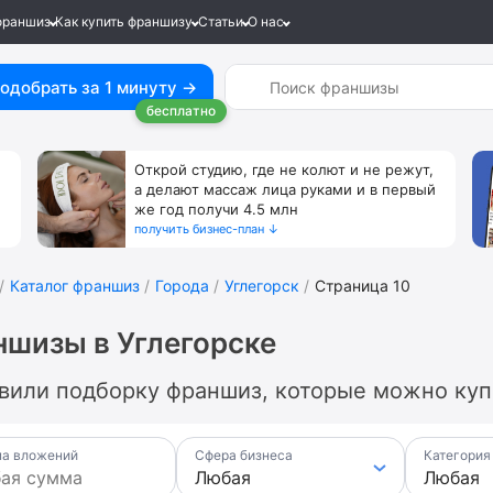
франшиз
Как купить франшизу
Статьи
О нас
одобрать за 1 минуту →
бесплатно
Открой студию, где не колют и не режут,
а делают массаж лица руками и в первый
же год получи 4.5 млн
получить бизнес-план ↓
Каталог франшиз
Города
Углегорск
Страница 10
шизы в Углегорске
вили подборку франшиз, которые можно купи
а вложений
Сфера бизнеса
Категория