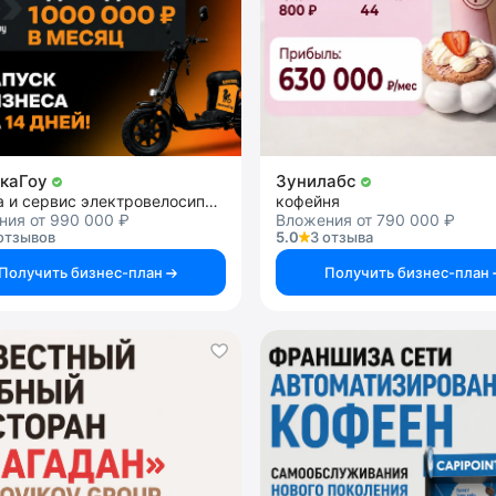
чкаГоу
Зунилабс
аренда и сервис электровелосипедов
кофейня
ния от 990 000 ₽
Вложения от 790 000 ₽
отзывов
5.0
3 отзыва
Получить бизнес-план
Получить бизнес-план