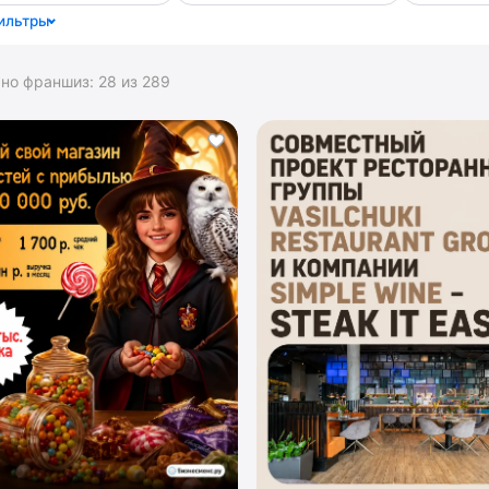
ильтры
ано франшиз:
28
из
289