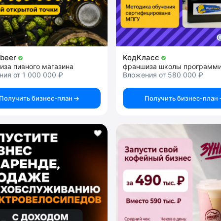
аbeer
КодКласс
иза пивного магазина
ия от 1 000 000 ₽
Вложения от 580 000 ₽
Получить бизнес-план
Получить бизнес-план