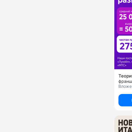
Теор
франш
Вложе