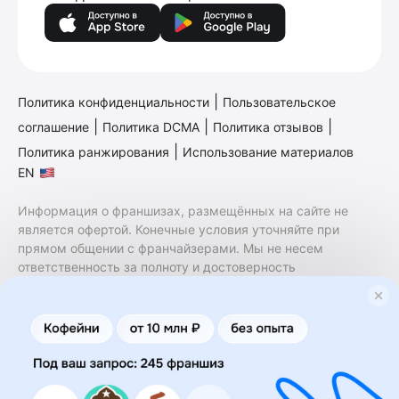
|
Политика конфиденциальности
Пользовательское
|
|
|
соглашение
Политика DCMA
Политика отзывов
|
Политика ранжирования
Использование материалов
EN
Информация о франшизах, размещённых на сайте не
является офертой. Конечные условия уточняйте при
прямом общении с франчайзерами. Мы не несем
ответственность за полноту и достоверность
содержащейся в них информации. Сайт не принадлежит
финансовой организации и на нем не оказываются
финансовые услуги. Заключение договоров
коммерческой концессии (франчайзинга) осуществляется
правообладателями/их представителями. Бизнесменс.ру
не является посредником или представителем
правообладателя и не несет ответственность за условия