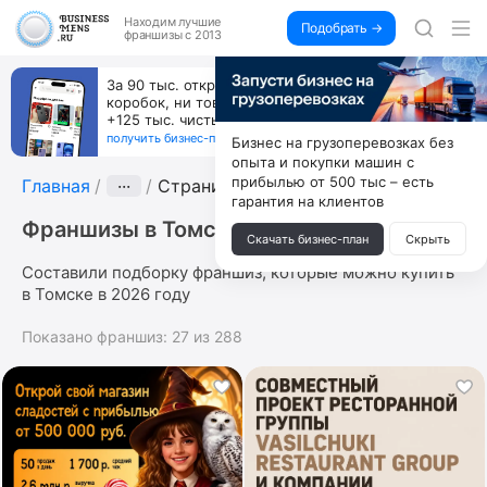
Находим
лучшие
Подобрать →
франшизы с 2013
За 90 тыс. открой магазин на Авито, дома ни
коробок, ни товара, ни склада, зато каждый месяц
+125 тыс. чистыми
получить бизнес-план ↓
Бизнес на грузоперевозках без
опыта и покупки машин с
прибылью от 500 тыс – есть
Главная
···
Страница 10
гарантия на клиентов
Франшизы в Томске
Скачать бизнес-план
Скрыть
Составили подборку франшиз, которые можно купить
в Томске в 2026 году
Показано франшиз:
27
из
288