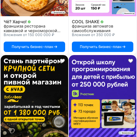
Чё? Харчо!
COOL SHAKE
франшиза ресторана
франшиза автоматов
кавказкой и черноморской
самообслуживания
Вложения от 150 000 000 ₽
Вложения от 350 000 ₽
кухни
Получить бизнес-план
Получить бизнес-план