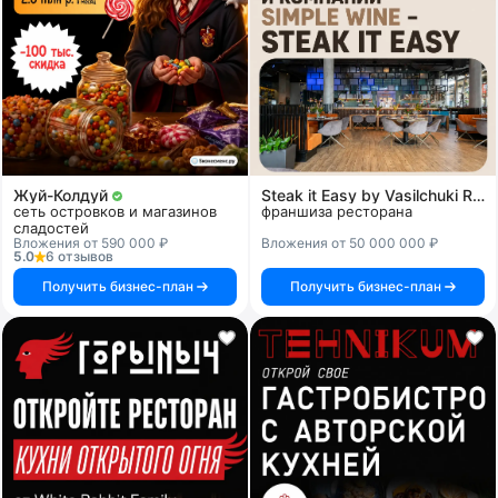
Жуй-Колдуй
Steak it Easy by Vasilchuki Restaurant Group
сеть островков и магазинов
франшиза ресторана
сладостей
Вложения от 590 000 ₽
Вложения от 50 000 000 ₽
5.0
6 отзывов
Получить бизнес-план
Получить бизнес-план