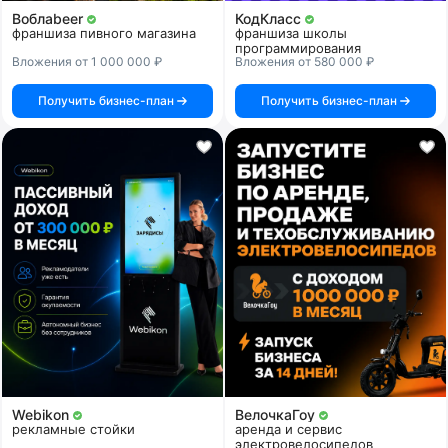
Воблаbeer
КодКласс
франшиза пивного магазина
франшиза школы
программирования
Вложения от 1 000 000 ₽
Вложения от 580 000 ₽
Получить бизнес-план
Получить бизнес-план
Webikon
ВелочкаГоу
рекламные стойки
аренда и сервис
электровелосипедов