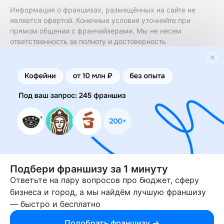
Информация о франшизах, размещённых на сайте не
является офертой. Конечные условия уточняйте при
прямом общении с франчайзерами. Мы не несем
ответственность за полноту и достоверность
содержащейся в них информации. Сайт не принадлежит
финансовой организации и на нем не оказываются
финансовые услуги. Заключение договоров
коммерческой концессии (франчайзинга) осуществляется
правообладателями/их представителями. Бизнесменс.ру
не является посредником или представителем
правообладателя и не несет ответственность за условия
предоставления франшизы и действия лиц,
осуществленные на основании информации, имеющейся
на сайте или полученной через него. За достоверность
предоставленной информации несет ответственность
правообладатель.
Подбери франшизу за 1 минуту
Ответьте на пару вопросов про бюджет, сферу
© 2013-2026 Бизнесменс.ру. ИП Богомолов Ю. А. ИНН
бизнеса и город, а мы найдём лучшую франшизу
166109472099 ОГРН 1315169000030181.
— быстро и бесплатно
При использовании материалов гиперссылка на businessmens.ru
обязательна. 12+
Подобрать франшизу →