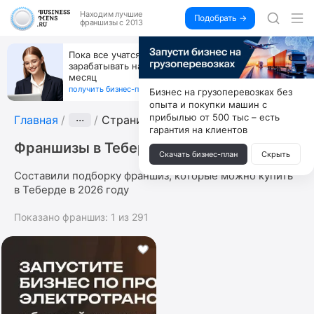
Находим
лучшие
Подобрать →
франшизы с 2013
Пока все учатся пользоваться ИИ, вы можете
зарабатывать на их обучении по 500 тыс. каждый
месяц
получить бизнес-план ↓
Бизнес на грузоперевозках без
опыта и покупки машин с
прибылью от 500 тыс – есть
Главная
···
Страница 11
гарантия на клиентов
Франшизы в Теберде
Скачать бизнес-план
Скрыть
Составили подборку франшиз, которые можно купить
в Теберде в 2026 году
Показано франшиз:
1
из
291