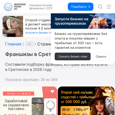
Находим
лучшие
Подобрать →
франшизы с 2013
Открой студию, где не колют и не режут,
а делают массаж лица руками и в первый же год
получи 4.5 млн
получить бизнес-план ↓
Бизнес на грузоперевозках без
опыта и покупки машин с
прибылью от 500 тыс – есть
Главная
···
Страница 10
гарантия на клиентов
Франшизы в Сретенске
Скачать бизнес-план
Скрыть
Составили подборку франшиз, которые можно купить
в Сретенске в 2026 году
Показано франшиз:
28
из
289