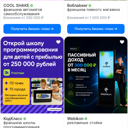
COOL SHAKE
Воблаbeer
франшиза автоматов
франшиза пивного магазина
самообслуживания
Вложения от 350 000 ₽
Вложения от 1 000 000 ₽
Получить бизнес-план
Получить бизнес-план
КодКласс
Webikon
франшиза школы
рекламные стойки
программирования