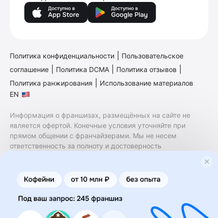
|
Политика конфиденциальности
Пользовательское
|
|
|
соглашение
Политика DCMA
Политика отзывов
|
Политика ранжирования
Использование материалов
EN
Информация о франшизах, размещённых на сайте не
является офертой. Конечные условия уточняйте при
прямом общении с франчайзерами. Мы не несем
ответственность за полноту и достоверность
содержащейся в них информации. Сайт не принадлежит
финансовой организации и на нем не оказываются
финансовые услуги. Заключение договоров
коммерческой концессии (франчайзинга) осуществляется
правообладателями/их представителями. Бизнесменс.ру
не является посредником или представителем
правообладателя и не несет ответственность за условия