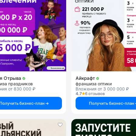
ия Отрыва
Айкрафт
иза праздников
франшиза оптики
ния от 830 000 ₽
Вложения от 3 000 000 ₽
4.7
6 отзывов
Получить бизнес-план
Получить бизнес-план