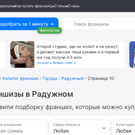
франшиз
Как купить франшизу
Статьи
О нас
одобрать за 1 минуту →
бесплатно
Открой студию, где не колют и не режут,
а делают массаж лица руками и в первый
же год получи 4.5 млн
получить бизнес-план ↓
Каталог франшиз
Города
Радужный
Страница 10
ншизы в Радужном
вили подборку франшиз, которые можно куп
а вложений
Сфера бизнеса
Категория