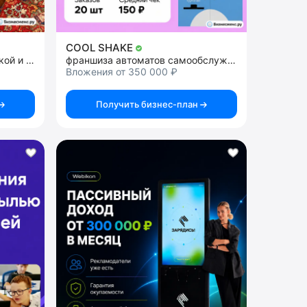
COOL SHAKE
франшиза ресторана кавказкой и черноморской кухни
франшиза автоматов самообслуживания
Вложения от 350 000 ₽
Получить бизнес-план