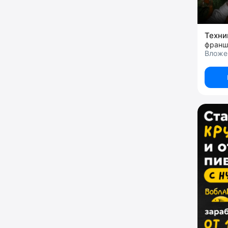
Техн
франш
Вложе