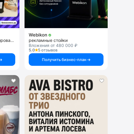
Webikon
франшиза школы программирования
рекламные стойки
Вложения от 480 000 ₽
5.0
5 отзывов
Получить бизнес-план