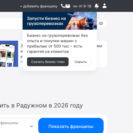
+ добавить франшизу
пн-пт 9-18
Бизнес на грузоперевозках без
опыта и покупки машин с
За 90 тыс. открой магазин на Авито, дома
прибылью от 500 тыс – есть
ни коробок, ни товара, ни склада, зато
гарантия на клиентов
каждый месяц +125 тыс. чистыми
получить бизнес-план ↓
Скачать бизнес-план
Скрыть
ить в Радужном в 2026 году
 франшизы
Показать франшизы