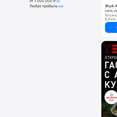
от 1 000 000 ₽
25
Жуй-
Любая прибыль
529
Вложе
5.0
6 