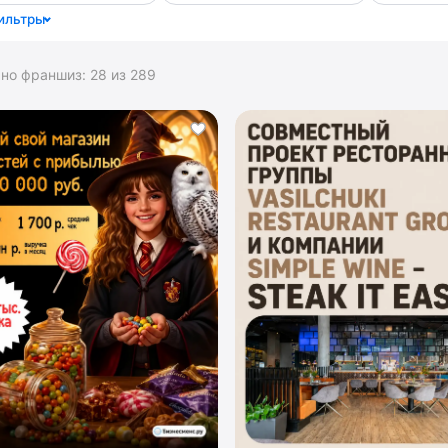
ильтры
ано франшиз:
28
из
289