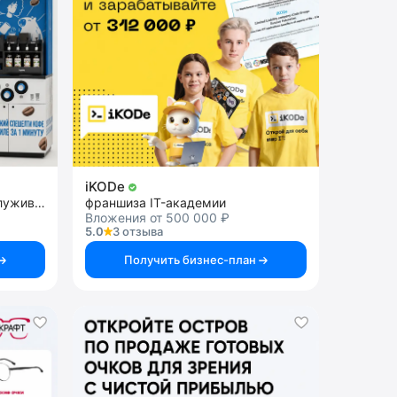
iKODe
франшиза кофейни самообслуживания
франшиза IT-академии
Вложения от 500 000 ₽
5.0
3 отзыва
Получить бизнес-план