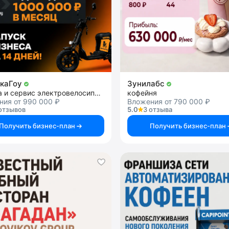
чкаГоу
Зунилабс
аренда и сервис электровелосипедов
кофейня
ния от 990 000 ₽
Вложения от 790 000 ₽
отзывов
5.0
3 отзыва
Получить бизнес-план
Получить бизнес-план