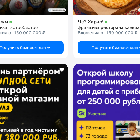
икум
Чё? Харчо!
иза гастробистро
ния от 150 000 000 ₽
Вложения от 150 000 000 ₽
Получить бизнес-план
Получить бизнес-план