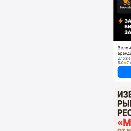
Вело
Вложе
5.0
7 