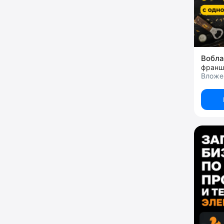
Вобл
франш
Вложен