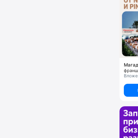
Мага
франш
Вложе