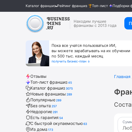
Каталог франшиз
Рейтинг франшиз
Топ-лист
Подборки 
Находим лучшие
П
франшизы с 2013 года
Пока все учатся пользоваться ИИ,
вы можете зарабатывать на их обучении
по 500 тыс. каждый месяц
получить бизнес-план ↓
Отзывы
Главная
Топ-лист франшиз
45
Каталог франшиз
3075
Фра
Новые франшизы
289
Популярные
289
Соста
Без опыта
257
Недорогие
291
Есть гарантия
54
Сумм
С быстрой окупаемостью
63
Из дома
173