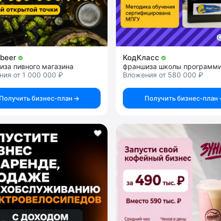
аbeer
КодКласс
иза пивного магазина
ия от 1 000 000 ₽
Вложения от 580 000 ₽
Получить бизнес-план
Получить бизнес-план