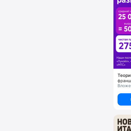
Теор
франш
Вложе