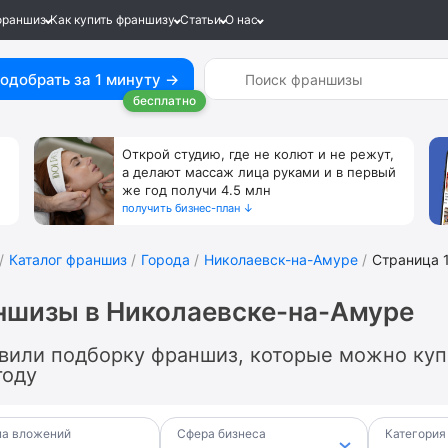
франшиз
Как купить франшизу
Статьи
О нас
одобрать за 1 минуту →
бесплатно
Открой студию, где не колют и не режут,
а делают массаж лица руками и в первый
же год получи 4.5 млн
получить бизнес-план ↓
Каталог франшиз
Города
Николаевск-на-Амуре
Страница 
ншизы в Николаевске-на-Амуре
вили подборку франшиз, которые можно куп
году
а вложений
Сфера бизнеса
Категория