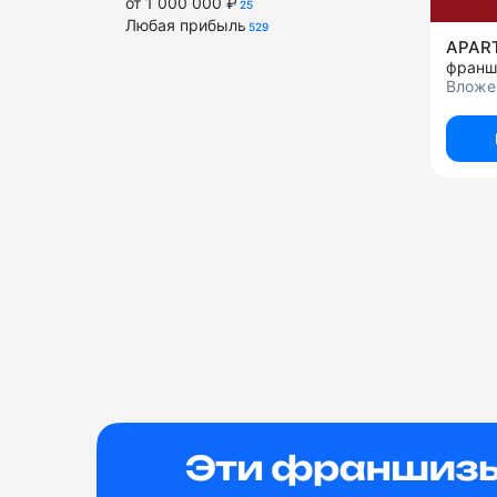
от 1 000 000 ₽
25
Любая прибыль
529
APAR
франш
Вложен