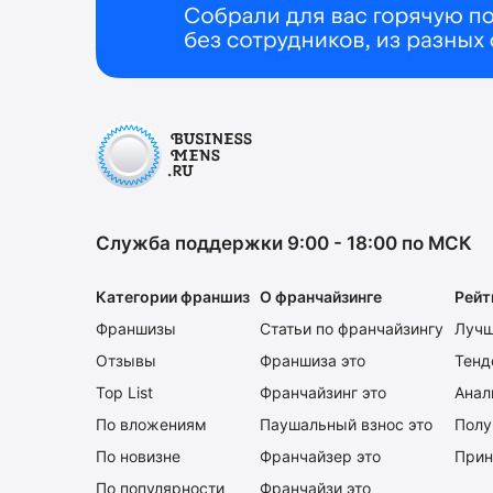
Служба поддержки 9:00 - 18:00 по МСК
Категории франшиз
О франчайзинге
Рейт
Франшизы
Статьи по франчайзингу
Лучш
Отзывы
Франшиза это
Тенд
Top List
Франчайзинг это
Анал
По вложениям
Паушальный взнос это
Полу
По новизне
Франчайзер это
Прин
По популярности
Франчайзи это