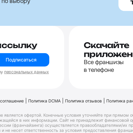
 по выбору
ассылку
Скачайте
приложен
Подписаться
Все франшизы
в телефоне
ку
персональных данных
|
|
|
 соглашение
Политика DCMA
Политика отзывов
Политика ра
е является офертой. Конечные условия уточняйте при прямом 
ржащейся в них информации. Сайт не принадлежит финансовой 
ессии (франчайзинга) осуществляется правообладателями/их пр
и не несет ответственность за условия предоставления франши