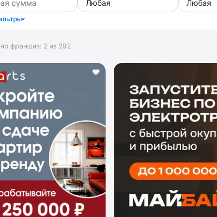
ильтры
ано франшиз:
2
из
292