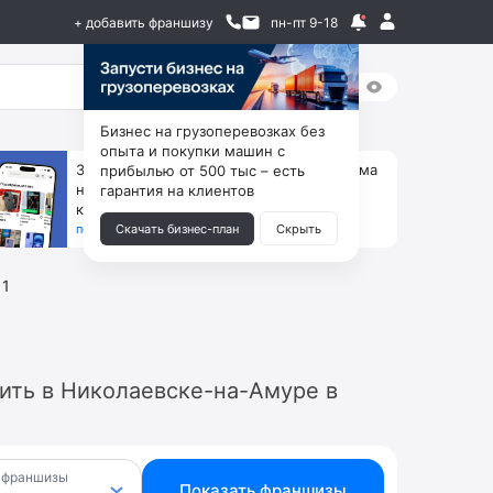
+ добавить франшизу
пн-пт 9-18
Бизнес на грузоперевозках без
опыта и покупки машин с
За 90 тыс. открой магазин на Авито, дома
прибылью от 500 тыс – есть
ни коробок, ни товара, ни склада, зато
гарантия на клиентов
каждый месяц +125 тыс. чистыми
получить бизнес-план ↓
Скачать бизнес-план
Скрыть
11
ить в Николаевске-на-Амуре в
 франшизы
Показать франшизы