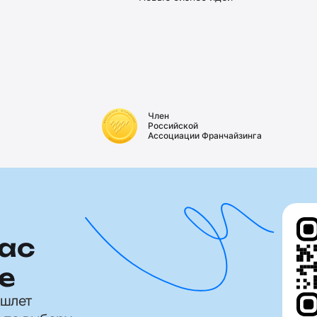
Член
Российской
Ассоциации Франчайзинга
ас
е
ишлет