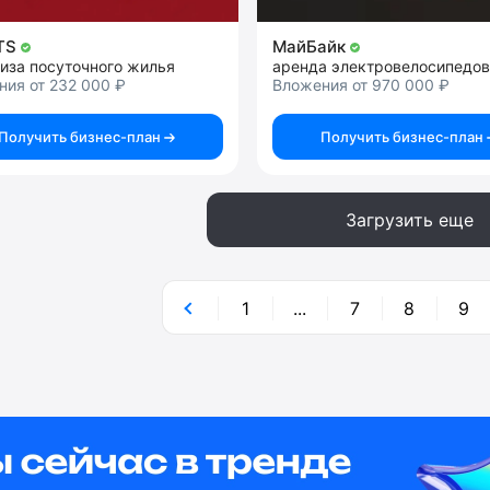
TS
МайБайк
иза посуточного жилья
аренда электровелосипедов
ия от 232 000 ₽
Вложения от 970 000 ₽
Получить бизнес-план
Получить бизнес-план
Загрузить еще
1
...
7
8
9