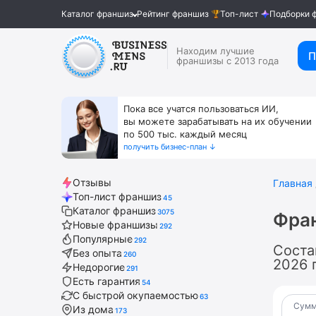
Каталог франшиз
Рейтинг франшиз
Топ-лист
Подборки 
Находим лучшие
П
франшизы с 2013 года
Пока все учатся пользоваться ИИ,
вы можете зарабатывать на их обучении
по 500 тыс. каждый месяц
получить бизнес-план ↓
Отзывы
Главная
Топ-лист франшиз
45
Каталог франшиз
3075
Фра
Новые франшизы
292
Популярные
292
Соста
Без опыта
260
2026 
Недорогие
291
Есть гарантия
54
С быстрой окупаемостью
63
Сумм
Из дома
173