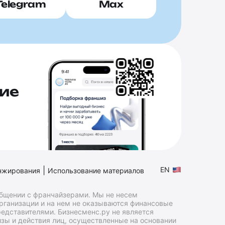
Telegram
Max
ие
|
EN
нжирования
Использование материалов
общении с франчайзерами. Мы не несем
организации и на нем не оказываются финансовые
едставителями. Бизнесменс.ру не является
зы и действия лиц, осуществленные на основании