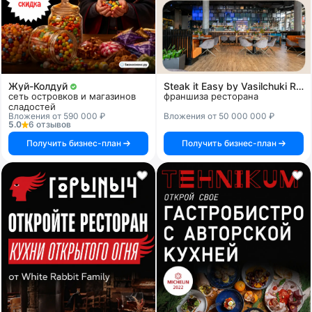
Жуй-Колдуй
Steak it Easy by Vasilchuki Restaurant Group
сеть островков и магазинов
франшиза ресторана
сладостей
Вложения от 590 000 ₽
Вложения от 50 000 000 ₽
5.0
6 отзывов
Получить бизнес-план
Получить бизнес-план