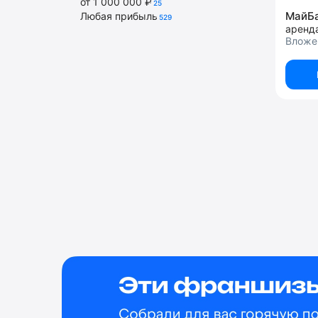
от 1 000 000 ₽
25
МайБ
Любая прибыль
529
аренд
Вложе