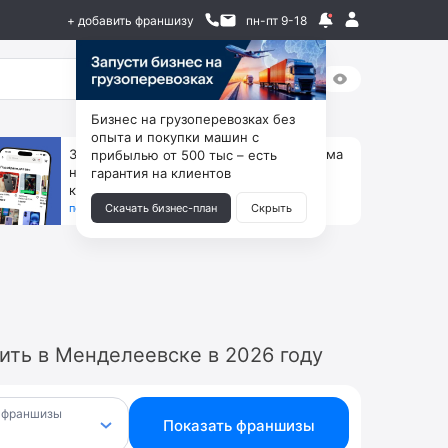
+ добавить франшизу
пн-пт 9-18
Бизнес на грузоперевозках без
опыта и покупки машин с
За 90 тыс. открой магазин на Авито, дома
прибылью от 500 тыс – есть
ни коробок, ни товара, ни склада, зато
гарантия на клиентов
каждый месяц +125 тыс. чистыми
получить бизнес-план ↓
Скачать бизнес-план
Скрыть
ить в Менделеевске в 2026 году
 франшизы
Показать франшизы