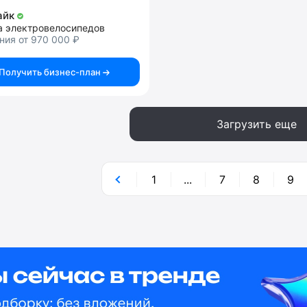
айк
а электровелосипедов
ния от 970 000 ₽
Получить бизнес-план
Загрузить еще
1
...
7
8
9