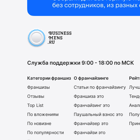
Служба поддержки 9:00 - 18:00 по МСК
Категории франшиз
О франчайзинге
Рейт
Франшизы
Статьи по франчайзингу
Лучш
Отзывы
Франшиза это
Тенд
Top List
Франчайзинг это
Анал
По вложениям
Паушальный взнос это
Полу
По новизне
Франчайзер это
Прин
По популярности
Франчайзи это