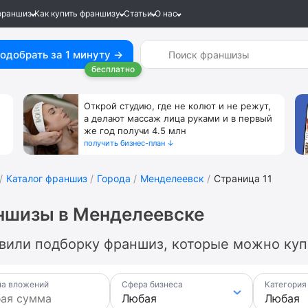
франшиз
Как купить франшизу
Статьи
О нас
одобрать за 1 минуту →
бесплатно
Открой студию, где не колют и не режут,
а делают массаж лица руками и в первый
же год получи 4.5 млн
получить бизнес-план ↓
Каталог франшиз
Города
Менделеевск
Страница 11
ншизы в Менделеевске
вили подборку франшиз, которые можно куп
а вложений
Сфера бизнеса
Категория