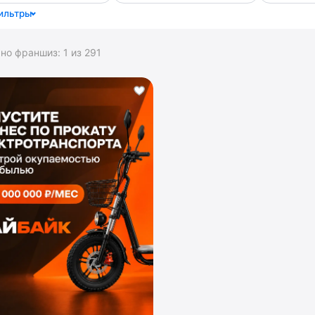
ильтры
ано франшиз:
1
из
291