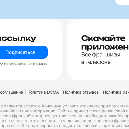
ассылку
Скачайте
приложен
Подписаться
Все франшизы
в телефоне
ку
персональных данных
|
|
|
 соглашение
Политика DCMA
Политика отзывов
Политика ра
е является офертой. Конечные условия уточняйте при прямом 
ржащейся в них информации. Сайт не принадлежит финансовой 
ессии (франчайзинга) осуществляется правообладателями/их пр
и не несет ответственность за условия предоставления франши
ерез него. За достоверность предоставленной информации несе