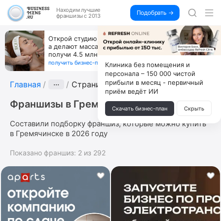
Находим
лучшие
Подобрать →
франшизы с 2013
Открой студию, где не колют и не режут,
а делают массаж лица руками и в первый же год
получи 4.5 млн
получить бизнес-план ↓
Клиника без помещения и
персонала – 150 000 чистой
прибыли в месяц - первичный
Главная
···
Страница 11
приём ведёт ИИ
Франшизы в Гремячинске
Скачать бизнес-план
Скрыть
Составили подборку франшиз, которые можно купить
в Гремячинске в 2026 году
Показано франшиз:
2
из
292