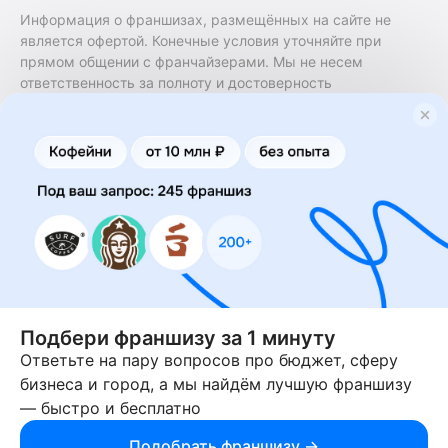
Информация о франшизах, размещённых на сайте не
является офертой. Конечные условия уточняйте при
прямом общении с франчайзерами. Мы не несем
ответственность за полноту и достоверность
содержащейся в них информации. Сайт не принадлежит
финансовой организации и на нем не оказываются
финансовые услуги. Заключение договоров
коммерческой концессии (франчайзинга) осуществляется
правообладателями/их представителями. Бизнесменс.ру
не является посредником или представителем
правообладателя и не несет ответственность за условия
предоставления франшизы и действия лиц,
осуществленные на основании информации, имеющейся
на сайте или полученной через него. За достоверность
предоставленной информации несет ответственность
правообладатель.
Подбери франшизу за 1 минуту
Ответьте на пару вопросов про бюджет, сферу
© 2013-2026 Бизнесменс.ру. ИП Богомолов Ю. А. ИНН
бизнеса и город, а мы найдём лучшую франшизу
166109472099 ОГРН 1315169000030181.
— быстро и бесплатно
При использовании материалов гиперссылка на businessmens.ru
обязательна. 12+
Подобрать франшизу →