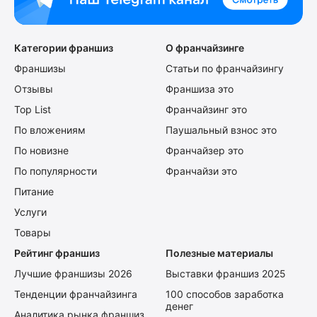
Категории франшиз
О франчайзинге
Франшизы
Статьи по франчайзингу
Отзывы
Франшиза это
Top List
Франчайзинг это
По вложениям
Паушальный взнос это
По новизне
Франчайзер это
По популярности
Франчайзи это
Питание
Услуги
Товары
Рейтинг франшиз
Полезные материалы
Лучшие франшизы 2026
Выставки франшиз 2025
Тенденции франчайзинга
100 способов заработка
денег
Аналитика рынка франшиз