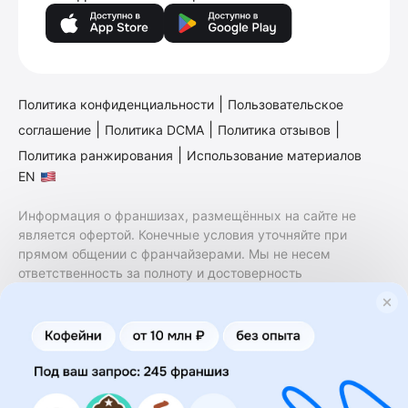
|
Политика конфиденциальности
Пользовательское
|
|
|
соглашение
Политика DCMA
Политика отзывов
|
Политика ранжирования
Использование материалов
EN
Информация о франшизах, размещённых на сайте не
является офертой. Конечные условия уточняйте при
прямом общении с франчайзерами. Мы не несем
ответственность за полноту и достоверность
содержащейся в них информации. Сайт не принадлежит
финансовой организации и на нем не оказываются
финансовые услуги. Заключение договоров
коммерческой концессии (франчайзинга) осуществляется
правообладателями/их представителями. Бизнесменс.ру
не является посредником или представителем
правообладателя и не несет ответственность за условия