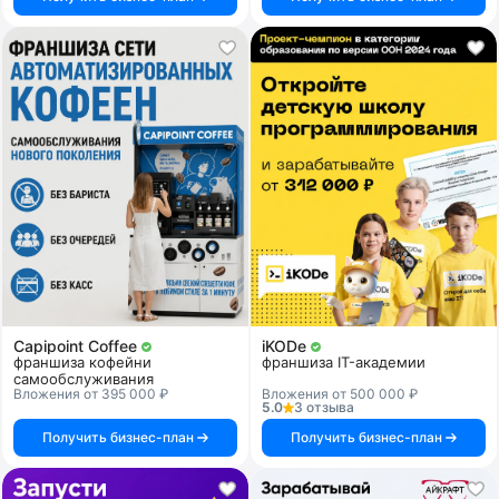
Capipoint Coffee
iKODe
франшиза кофейни
франшиза IT-академии
самообслуживания
Вложения от 395 000 ₽
Вложения от 500 000 ₽
5.0
3 отзыва
Получить бизнес-план
Получить бизнес-план