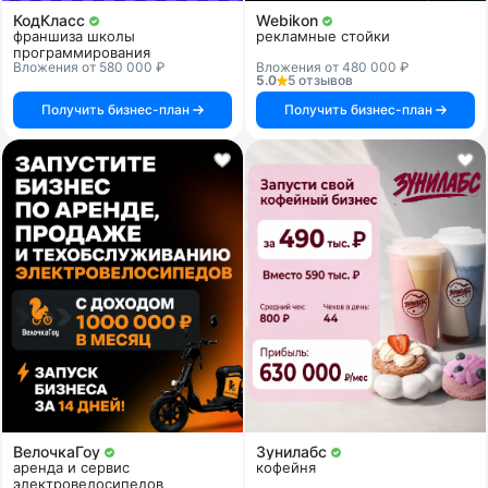
КодКласс
Webikon
франшиза школы
рекламные стойки
программирования
Вложения от 580 000 ₽
Вложения от 480 000 ₽
5.0
5 отзывов
Получить бизнес-план
Получить бизнес-план
ВелочкаГоу
Зунилабс
аренда и сервис
кофейня
электровелосипедов