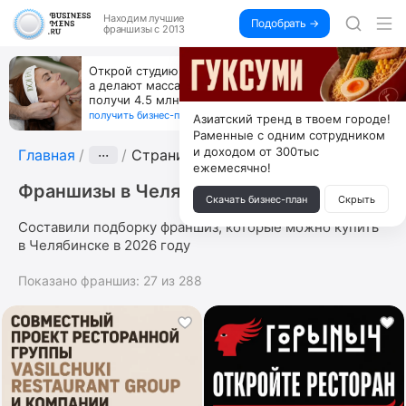
Находим
лучшие
Подобрать →
франшизы с 2013
Открой студию, где не колют и не режут,
а делают массаж лица руками и в первый же год
получи 4.5 млн
получить бизнес-план ↓
Азиатский тренд в твоем городе!
Раменные с одним сотрудником
и доходом от 300тыс
Главная
···
Страница 10
ежемесячно!
Франшизы в Челябинске
Скачать бизнес-план
Скрыть
Составили подборку франшиз, которые можно купить
в Челябинске в 2026 году
Показано франшиз:
27
из
288