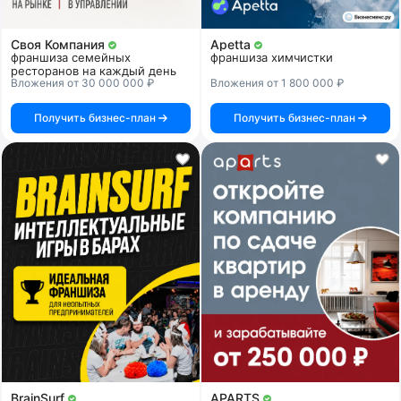
Своя Компания
Apetta
франшиза семейных
франшиза химчистки
ресторанов на каждый день
Вложения от 30 000 000 ₽
Вложения от 1 800 000 ₽
Получить бизнес-план
Получить бизнес-план
BrainSurf
APARTS