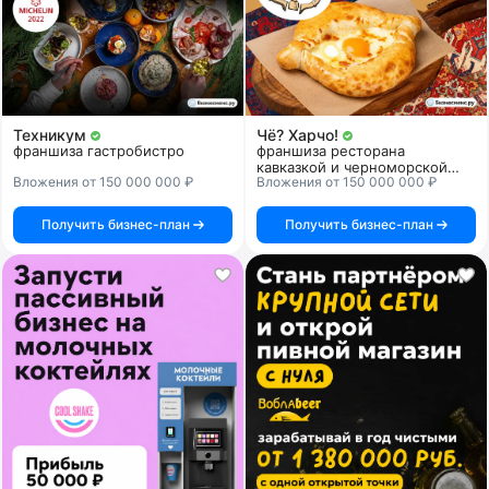
Техникум
Чё? Харчо!
франшиза гастробистро
франшиза ресторана
кавказкой и черноморской
Вложения от 150 000 000 ₽
Вложения от 150 000 000 ₽
кухни
Получить бизнес-план
Получить бизнес-план