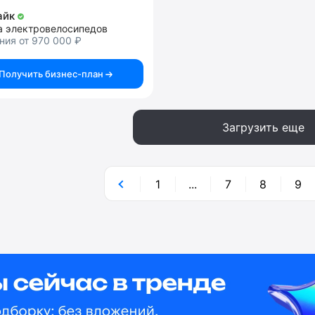
айк
а электровелосипедов
ния от 970 000 ₽
Получить бизнес-план
Загрузить еще
1
...
7
8
9