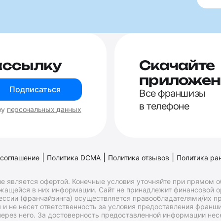
ассылку
Скачайте
приложен
Подписаться
Все франшизы
в телефоне
ку
персональных данных
|
|
|
 соглашение
Политика DCMA
Политика отзывов
Политика ра
е является офертой. Конечные условия уточняйте при прямом 
ржащейся в них информации. Сайт не принадлежит финансовой 
ессии (франчайзинга) осуществляется правообладателями/их пр
и не несет ответственность за условия предоставления франши
ерез него. За достоверность предоставленной информации несе