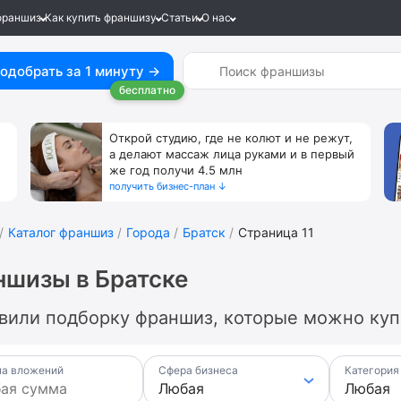
франшиз
Как купить франшизу
Статьи
О нас
одобрать за 1 минуту →
бесплатно
Открой студию, где не колют и не режут,
а делают массаж лица руками и в первый
же год получи 4.5 млн
получить бизнес-план ↓
Каталог франшиз
Города
Братск
Страница 11
шизы в Братске
вили подборку франшиз, которые можно купи
а вложений
Сфера бизнеса
Категория