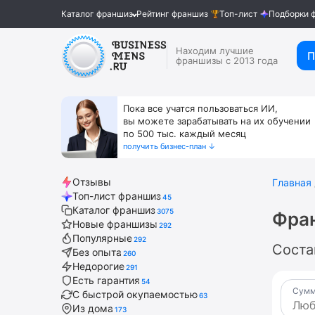
Каталог франшиз
Рейтинг франшиз
Топ-лист
Подборки 
Находим лучшие
П
франшизы с 2013 года
Пока все учатся пользоваться ИИ,
вы можете зарабатывать на их обучении
по 500 тыс. каждый месяц
получить бизнес-план ↓
Отзывы
Главная
Топ-лист франшиз
45
Каталог франшиз
3075
Фран
Новые франшизы
292
Популярные
292
Соста
Без опыта
260
Недорогие
291
Есть гарантия
54
Сумм
С быстрой окупаемостью
63
Из дома
173