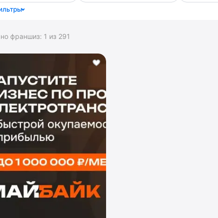
ильтры
ано франшиз:
1
из
291