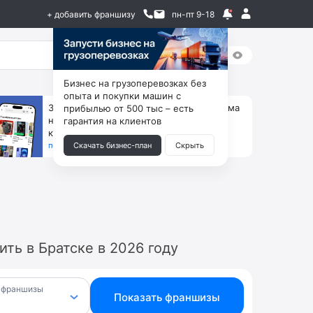
+ добавить франшизу
пн-пт 9-18
Бизнес на грузоперевозках без
опыта и покупки машин с
За 90 тыс. открой магазин на Авито, дома
прибылью от 500 тыс – есть
ни коробок, ни товара, ни склада, зато
гарантия на клиентов
каждый месяц +125 тыс. чистыми
получить бизнес-план ↓
Скачать бизнес-план
Скрыть
ть в Братске в 2026 году
 франшизы
Показать франшизы