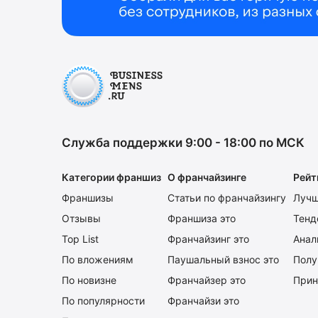
Служба поддержки 9:00 - 18:00 по МСК
Категории франшиз
О франчайзинге
Рейт
Франшизы
Статьи по франчайзингу
Лучш
Отзывы
Франшиза это
Тенд
Top List
Франчайзинг это
Анал
По вложениям
Паушальный взнос это
Полу
По новизне
Франчайзер это
Прин
По популярности
Франчайзи это