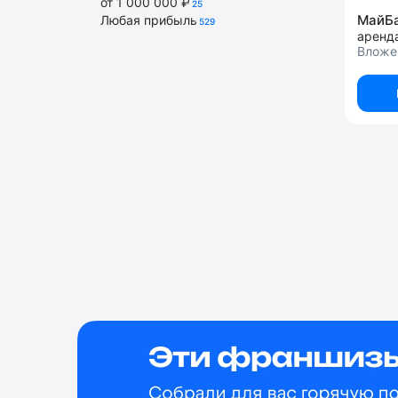
от 1 000 000 ₽
25
МайБ
Любая прибыль
529
аренд
Вложе