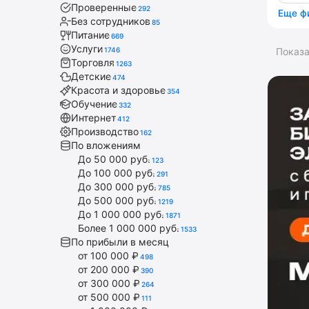
Проверенные
292
Еще ф
Без сотрудников
85
Питание
669
Услуги
1746
Показ
Торговля
1263
Детские
474
Красота и здоровье
354
Обучение
332
Интернет
412
Производство
162
По вложениям
До 50 000 руб.
123
До 100 000 руб.
291
До 300 000 руб.
785
До 500 000 руб.
1219
До 1 000 000 руб.
1871
Более 1 000 000 руб.
1533
По прибыли в месяц
от 100 000 ₽
498
от 200 000 ₽
390
от 300 000 ₽
264
от 500 000 ₽
111