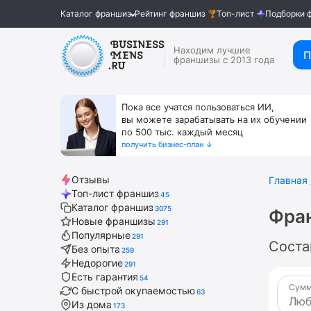
Каталог франшиз
Рейтинг франшиз
Топ-лист
Подборки 
Находим лучшие
П
франшизы с 2013 года
Пока все учатся пользоваться ИИ,
вы можете зарабатывать на их обучении
по 500 тыс. каждый месяц
получить бизнес-план ↓
Отзывы
Главная
Топ-лист франшиз
45
Каталог франшиз
3075
Фран
Новые франшизы
291
Популярные
291
Соста
Без опыта
259
Недорогие
291
Есть гарантия
54
Сумм
С быстрой окупаемостью
63
Из дома
173