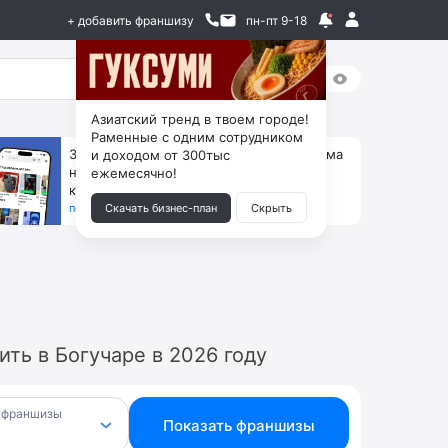
+ добавить франшизу
пн-пт 9-18
Азиатский тренд в твоем городе!
Раменные с одним сотрудником
За 90 тыс. открой магазин на Авито, дома
и доходом от 300тыс
ни коробок, ни товара, ни склада, зато
ежемесячно!
каждый месяц +125 тыс. чистыми
получить бизнес-план ↓
Скачать бизнес-план
Скрыть
ть в Богучаре в 2026 году
 франшизы
Показать франшизы