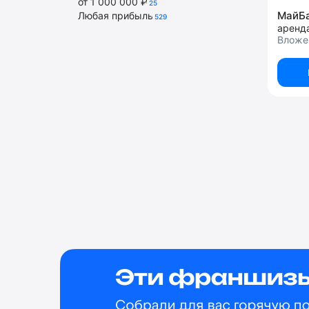
от 1 000 000 ₽
25
МайБ
Любая прибыль
529
аренд
Вложе