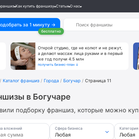
франшиз
Как купить франшизу
Статьи
О нас
одобрать за 1 минуту →
бесплатно
Открой студию, где не колют и не режут,
а делают массаж лица руками и в первый
же год получи 4.5 млн
получить бизнес-план ↓
Каталог франшиз
Города
Богучар
Страница 11
шизы в Богучаре
вили подборку франшиз, которые можно купи
а вложений
Сфера бизнеса
Категория