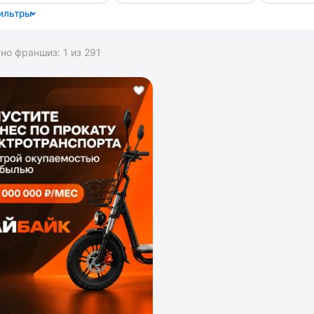
ильтры
ано франшиз:
1
из
291