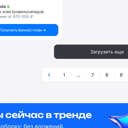
айк
а электровелосипедов
ния от 970 000 ₽
Получить бизнес-план
Загрузить еще
1
...
7
8
9