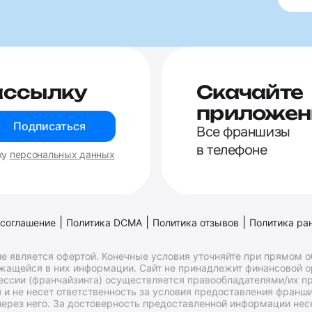
ассылку
Скачайте
приложен
Подписаться
Все франшизы
в телефоне
ку
персональных данных
|
|
|
 соглашение
Политика DCMA
Политика отзывов
Политика ра
е является офертой. Конечные условия уточняйте при прямом 
ржащейся в них информации. Сайт не принадлежит финансовой 
ессии (франчайзинга) осуществляется правообладателями/их пр
и не несет ответственность за условия предоставления франши
ерез него. За достоверность предоставленной информации несе