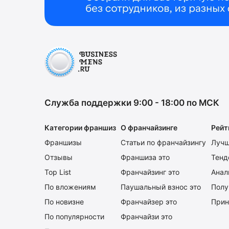
Служба поддержки 9:00 - 18:00 по МСК
Категории франшиз
О франчайзинге
Рейт
Франшизы
Статьи по франчайзингу
Лучш
Отзывы
Франшиза это
Тенд
Top List
Франчайзинг это
Анал
По вложениям
Паушальный взнос это
Полу
По новизне
Франчайзер это
Прин
По популярности
Франчайзи это