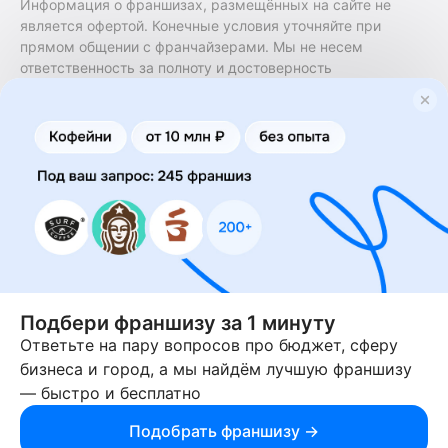
Информация о франшизах, размещённых на сайте не
является офертой. Конечные условия уточняйте при
прямом общении с франчайзерами. Мы не несем
ответственность за полноту и достоверность
содержащейся в них информации. Сайт не принадлежит
финансовой организации и на нем не оказываются
финансовые услуги. Заключение договоров
коммерческой концессии (франчайзинга) осуществляется
правообладателями/их представителями. Бизнесменс.ру
не является посредником или представителем
правообладателя и не несет ответственность за условия
предоставления франшизы и действия лиц,
осуществленные на основании информации, имеющейся
на сайте или полученной через него. За достоверность
предоставленной информации несет ответственность
правообладатель.
Подбери франшизу за 1 минуту
Ответьте на пару вопросов про бюджет, сферу
© 2013-2026 Бизнесменс.ру. ИП Богомолов Ю. А. ИНН
бизнеса и город, а мы найдём лучшую франшизу
166109472099 ОГРН 1315169000030181.
— быстро и бесплатно
При использовании материалов гиперссылка на businessmens.ru
обязательна. 12+
Подобрать франшизу →