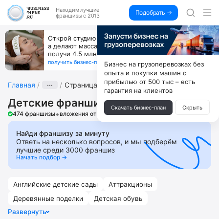
Находим
лучшие
Подобрать →
франшизы с 2013
Открой студию, где не колют и не режут,
а делают массаж лица руками и в первый же год
получи 4.5 млн
получить бизнес-план ↓
Бизнес на грузоперевозках без
опыта и покупки машин с
прибылью от 500 тыс – есть
Главная
···
Страница 3
гарантия на клиентов
Детские франшизы
Скачать бизнес-план
Скрыть
•
474 франшизы
вложения от 6 000 ₽
Найди франшизу за минуту
Ответь на несколько вопросов, и мы подберём
лучшие среди 3000 франшиз
Начать подбор →
Английские детские сады
Аттракционы
Деревянные поделки
Детская обувь
Развернуть
Детская одежда