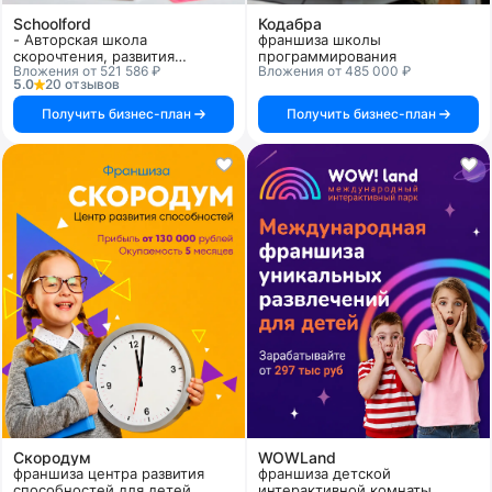
Schoolford
Кодабра
- Авторская школа
франшиза школы
скорочтения, развития
программирования
Вложения от 521 586 ₽
Вложения от 485 000 ₽
интеллекта и памяти для
5.0
20 отзывов
детей и взрослых
Получить бизнес-план
Получить бизнес-план
Скородум
WOWLand
франшиза центра развития
франшиза детской
способностей для детей
интерактивной комнаты