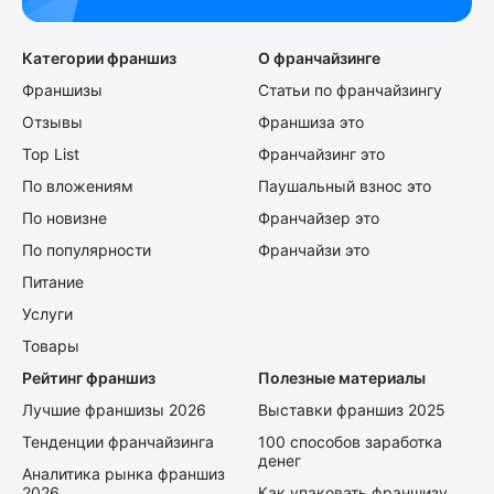
Категории франшиз
О франчайзинге
Франшизы
Статьи по франчайзингу
Отзывы
Франшиза это
Top List
Франчайзинг это
По вложениям
Паушальный взнос это
По новизне
Франчайзер это
По популярности
Франчайзи это
Питание
Услуги
Товары
Рейтинг франшиз
Полезные материалы
Лучшие франшизы 2026
Выставки франшиз 2025
Тенденции франчайзинга
100 способов заработка
денег
Аналитика рынка франшиз
2026
Как упаковать франшизу