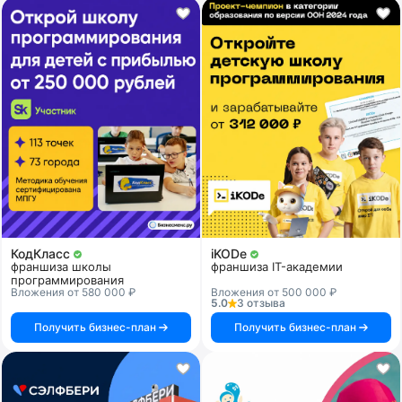
КодКласс
iKODe
франшиза школы
франшиза IT-академии
программирования
Вложения от 580 000 ₽
Вложения от 500 000 ₽
5.0
3 отзыва
Получить бизнес-план
Получить бизнес-план