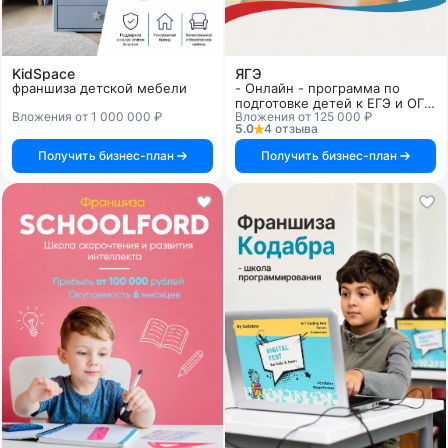
KidSpace
ЯГЭ
франшиза детской мебели
- Онлайн - программа по
подготовке детей к ЕГЭ и ОГЭ
Вложения от 1 000 000 ₽
Вложения от 125 000 ₽
(без вложений в аренду,
5.0
4 отзыва
оборудование и сотрудников)
Получить бизнес-план
Получить бизнес-план