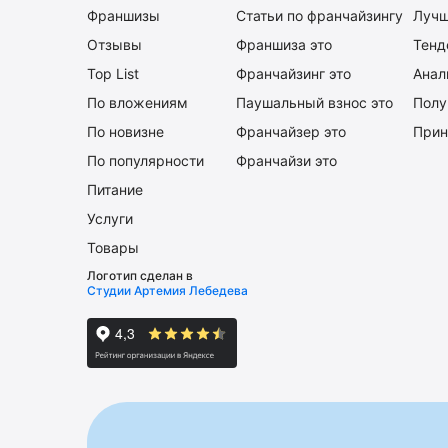
Франшизы
Статьи по франчайзингу
Лучш
Отзывы
Франшиза это
Тенд
Top List
Франчайзинг это
Анал
По вложениям
Паушальный взнос это
Полу
По новизне
Франчайзер это
Прин
По популярности
Франчайзи это
Питание
Услуги
Товары
Логотип сделан в
Студии Артемия Лебедева