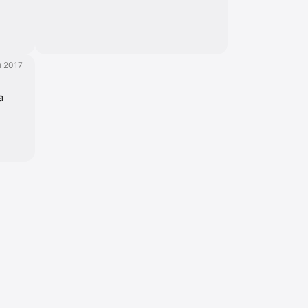
я 2017
а