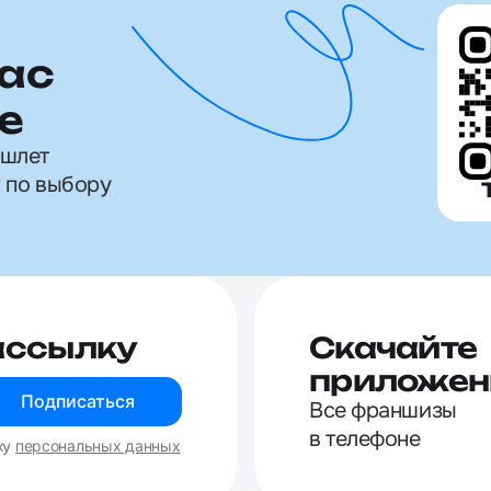
ас
е
ишлет
 по выбору
ассылку
Скачайте
приложен
Подписаться
Все франшизы
в телефоне
ку
персональных данных