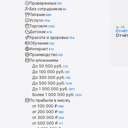
Проверенные
291
Без сотрудников
85
Питание
669
Услуги
1746
Торговля
1263
4K
Отчёт
Детские
474
Отчёт
Красота и здоровье
354
Обучение
332
Интернет
412
Производство
162
По вложениям
До 50 000 руб.
123
До 100 000 руб.
291
До 300 000 руб.
785
До 500 000 руб.
1219
До 1 000 000 руб.
1871
Более 1 000 000 руб.
1533
По прибыли в месяц
от 100 000 ₽
498
от 200 000 ₽
390
от 300 000 ₽
264
от 500 000 ₽
111