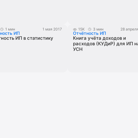
1 мин
1 мая 2017
15K
3 мин
28 апрел
ность ИП
Отчётность ИП
ность ИП в статистику
Книга учёта доходов и
расходов (КУДиР) для ИП н
УСН