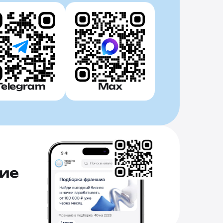
Telegram
Max
ие