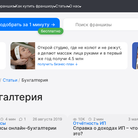
франшиз
Как купить франшизу
Статьи
О нас
одобрать за 1 минуту →
бесплатно
Открой студию, где не колют и не режут,
а делают массаж лица руками и в первый
же год получи 4.5 млн
получить бизнес-план ↓
Статьи
Бухгалтерия
галтерия
4 мин
1
26 августа 2019
10K
2 мин
3 ма
нсы
Отчётность ИП
исы онлайн-бухгалтерии
Справка о доходах ИП – что
это?