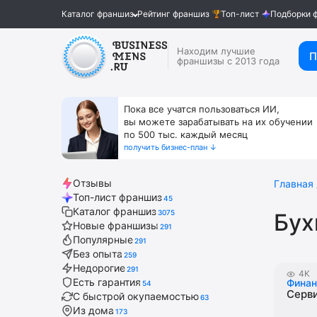
Каталог франшиз
Рейтинг франшиз
Топ-лист
Подборки 
Находим лучшие
П
франшизы с 2013 года
Пока все учатся пользоваться ИИ,
вы можете зарабатывать на их обучении
по 500 тыс. каждый месяц
получить бизнес-план ↓
Отзывы
Главная
Топ-лист франшиз
45
Каталог франшиз
3075
Бух
Новые франшизы
291
Популярные
291
Без опыта
259
Недорогие
291
4K
Есть гарантия
Фина
54
Серв
С быстрой окупаемостью
63
Из дома
173