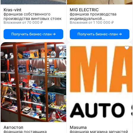
Kras-vint
MIG ELECTRIC
франшиза собственного
франшиза производства
производства винтовых стоек
индивидуальной
Вложения от 70 000 ₽
Вложения от 1 100 000 ₽
экспериментальной установки
каталитической гидроочистки
жидкого топлива
Получить бизнес-план
Получить бизнес-план
Автостоп
Masuma
франшиза поставщика
франшиза магазина запчастей