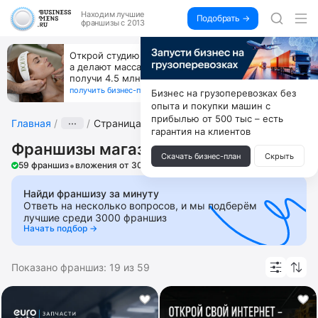
Находим
лучшие
Подобрать →
франшизы с 2013
Открой студию, где не колют и не режут,
а делают массаж лица руками и в первый же год
получи 4.5 млн
получить бизнес-план ↓
Бизнес на грузоперевозках без
опыта и покупки машин с
прибылью от 500 тыс – есть
Главная
···
Страница 3
гарантия на клиентов
Франшизы магазинов автозапчастей
Скачать бизнес-план
Скрыть
•
59 франшиз
вложения от 30 000 ₽
Найди франшизу за минуту
Ответь на несколько вопросов, и мы подберём
лучшие среди 3000 франшиз
Начать подбор →
Показано франшиз:
19
из
59