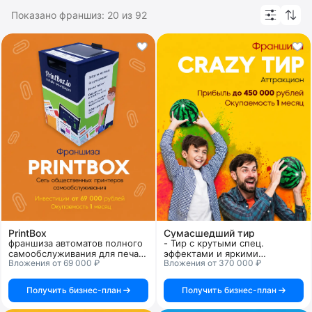
Показано франшиз:
20
из
92
PrintBox
Сумасшедший тир
франшиза автоматов полного
- Тир с крутыми спец.
самообслуживания для печати
эффектами и яркими
Вложения от 69 000 ₽
Вложения от 370 000 ₽
и копирования документов
персонажами
Получить бизнес-план
Получить бизнес-план