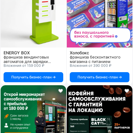
ENERGY BOX
Холобокс
франшиза вендинговых
франшиза бесконтактного
автоматов для зарядки
магазина с питанием
Вложения от 159 000 ₽
Вложения от 390 000 ₽
смартфонов и планшетных
компьютеров
Получить бизнес-план
Получить бизнес-план