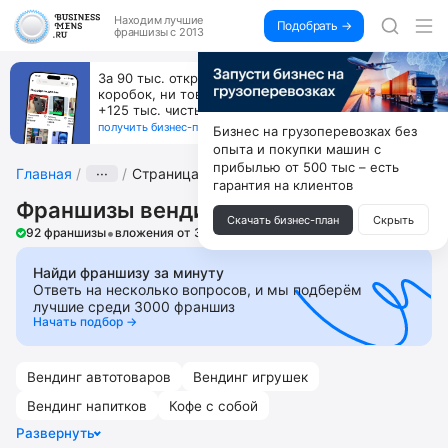
Находим
лучшие
Подобрать →
франшизы с 2013
За 90 тыс. открой магазин на Авито, дома ни
коробок, ни товара, ни склада, зато каждый месяц
+125 тыс. чистыми
получить бизнес-план ↓
Бизнес на грузоперевозках без
опыта и покупки машин с
прибылью от 500 тыс – есть
Главная
···
Страница 4
гарантия на клиентов
Франшизы вендинговых автоматов
Скачать бизнес-план
Скрыть
•
92 франшизы
вложения от 35 000 ₽
Найди франшизу за минуту
Ответь на несколько вопросов, и мы подберём
лучшие среди 3000 франшиз
Начать подбор →
Вендинг автотоваров
Вендинг игрушек
Вендинг напитков
Кофе с собой
Развернуть
Кофейня самообслуживания