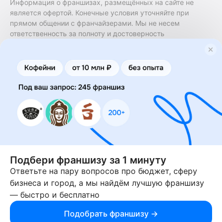
Информация о франшизах, размещённых на сайте не
является офертой. Конечные условия уточняйте при
прямом общении с франчайзерами. Мы не несем
ответственность за полноту и достоверность
содержащейся в них информации. Сайт не принадлежит
финансовой организации и на нем не оказываются
финансовые услуги. Заключение договоров
коммерческой концессии (франчайзинга) осуществляется
правообладателями/их представителями. Бизнесменс.ру
не является посредником или представителем
правообладателя и не несет ответственность за условия
предоставления франшизы и действия лиц,
осуществленные на основании информации, имеющейся
на сайте или полученной через него. За достоверность
предоставленной информации несет ответственность
правообладатель.
Подбери франшизу за 1 минуту
Ответьте на пару вопросов про бюджет, сферу
© 2013-2026 Бизнесменс.ру. ИП Богомолов Ю. А. ИНН
бизнеса и город, а мы найдём лучшую франшизу
166109472099 ОГРН 1315169000030181.
— быстро и бесплатно
При использовании материалов гиперссылка на businessmens.ru
обязательна. 12+
Подобрать франшизу →