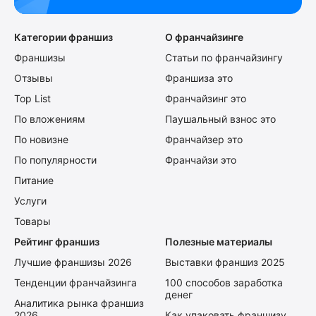
Категории франшиз
О франчайзинге
Франшизы
Статьи по франчайзингу
Отзывы
Франшиза это
Top List
Франчайзинг это
По вложениям
Паушальный взнос это
По новизне
Франчайзер это
По популярности
Франчайзи это
Питание
Услуги
Товары
Рейтинг франшиз
Полезные материалы
Лучшие франшизы 2026
Выставки франшиз 2025
Тенденции франчайзинга
100 способов заработка
денег
Аналитика рынка франшиз
2026
Как упаковать франшизу