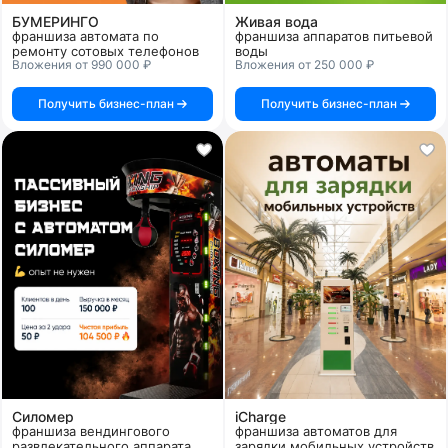
БУМЕРИНГО
Живая вода
франшиза автомата по
франшиза аппаратов питьевой
ремонту сотовых телефонов
воды
Вложения от 990 000 ₽
Вложения от 250 000 ₽
Получить бизнес-план
Получить бизнес-план
Силомер
iCharge
франшиза вендингового
франшиза автоматов для
развлекательного аппарата
зарядки мобильных устройств