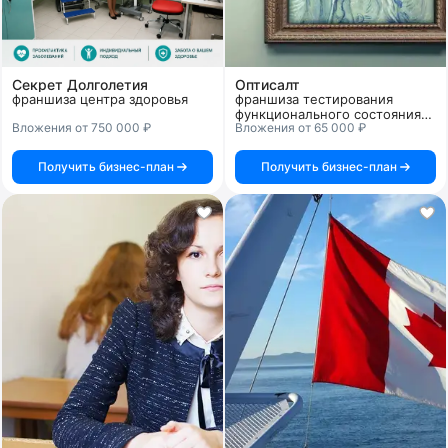
Секрет Долголетия
Оптисалт
франшиза центра здоровья
франшиза тестирования
функционального состояния
Вложения от 750 000 ₽
Вложения от 65 000 ₽
организма по радужной
оболочке глаз
Получить бизнес-план
Получить бизнес-план