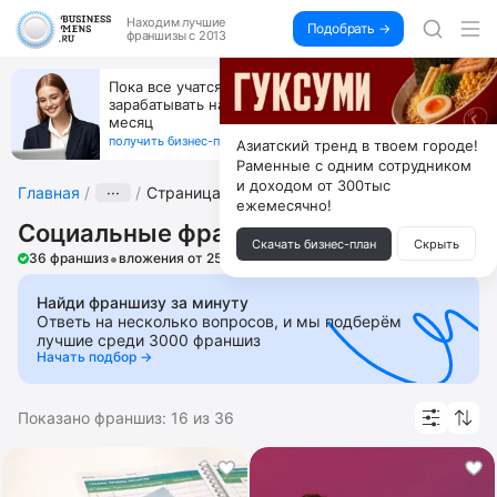
Находим
лучшие
Подобрать →
франшизы с 2013
Пока все учатся пользоваться ИИ, вы можете
зарабатывать на их обучении по 500 тыс. каждый
месяц
получить бизнес-план ↓
Азиатский тренд в твоем городе!
Раменные с одним сотрудником
и доходом от 300тыс
Главная
···
Страница 2
ежемесячно!
Социальные франшизы
Скачать бизнес-план
Скрыть
•
36 франшиз
вложения от 25 000 ₽
Найди франшизу за минуту
Ответь на несколько вопросов, и мы подберём
лучшие среди 3000 франшиз
Начать подбор →
Показано франшиз:
16
из
36