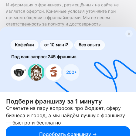
Информация о франшизах, размещённых на сайте не
является офертой. Конечные условия уточняйте при
прямом общении с франчайзерами. Мы не несем
ответственность за полноту и достоверность
содержащейся в них информации. Сайт не принадлежит
финансовой организации и на нем не оказываются
финансовые услуги. Заключение договоров
коммерческой концессии (франчайзинга) осуществляется
правообладателями/их представителями. Бизнесменс.ру
не является посредником или представителем
правообладателя и не несет ответственность за условия
предоставления франшизы и действия лиц,
осуществленные на основании информации, имеющейся
на сайте или полученной через него. За достоверность
предоставленной информации несет ответственность
Подбери франшизу за 1 минуту
правообладатель.
Ответьте на пару вопросов про бюджет, сферу
© 2013-2026 Бизнесменс.ру. ИП Богомолов Ю. А. ИНН
бизнеса и город, а мы найдём лучшую франшизу
166109472099 ОГРН 1315169000030181.
— быстро и бесплатно
При использовании материалов гиперссылка на businessmens.ru
обязательна. 12+
Подобрать франшизу →